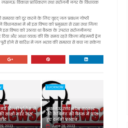
, लखनऊ विकास प्राधिकरण तथा सरोजनी नगर के विधायक
 की समस्या को दूर करने के लिए वृहद् जल प्रबंधन गोष्ठी
ंने विधानसभा में भी इस विषय को प्रमुखता से रखा तथा जिला
सामने इस विषय को उठाया था बैठक के उपरांत सरोजनीनगर
द दिया और आशा व्यक्त की कि समय रहते किला मोहम्मदी ड्रेन
पूरी होने से बारिश में जल भराव की समस्या से बचा जा सकेगा
W
LUCKNOW
 दिल्ली पुलिस ने
लखनऊ उत्तर प्रदेश सरकार
 साक्षी मर्डर केस
की कैबिनेट की बैठक में पास
जशीट
हुए दर्जनों प्रस्ताव
29, 2023
June 28, 2023