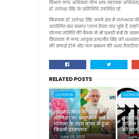
विभाग नगर अभियंता जोन आठ सहायक अभियंता
डॉ. राजेश्वर सिंह के प्रतिनिधि उपस्थित रहे
विधायक डॉ. राजेश्वर सिंह अपने क्षेत्र में जलभराव
आयोजित कर मास्टर प्लान तैयार कर चुके हैं उन्हो
योजना समिति की बैठक में भी प्रभारी मंत्री के 
विधायक ने नगर आयुक्त इन्द्रजीत सिंह को धन्यवा
की सफाई होने और जल प्रबंधन की अन्य तैयारियां 
RELATED POSTS
LUCKNOW
LUCKNO
लखनऊ मेरठ की रहने वाली
नाजिशा का आयुष्मान भारत
लखनऊ नई
योजना के तहत मुफ्त में हुआ
दाखिल की
किडनी ट्रांसप्लांट
की चार्
June 29, 2023
June 