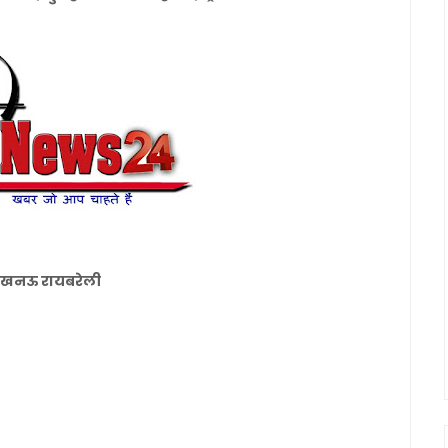
नल लखनऊ रायबरेली