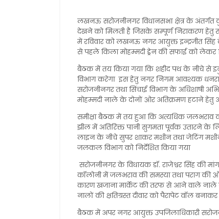
लखनऊ सरोजनीनगर विधानसभा क्षेत्र के अंतर्गत कु
देखने को मिलती है जिसके सम्पूर्ण निराकरण हेतु स्थ
में रविवार को लखनऊ नगर आयुक्त इन्द्रजीत सिंह 
से पहले किला मोहम्मदी ड्रेन की सफाई को लेकर व
बैठक में तय किया गया कि शहीद पथ के नीचे से इठ
विभाग करेगा इस हेतु नगर निगम आवश्यक धनराशि
सरोजनीनगर तथा सिंचाई विभाग के अधिशाषी अभियं
मोहम्मदी नाले के दोनों ओर अतिक्रमण हटाने हेतु 
समीक्षा बैठक में तय हुआ कि अत्यधिक जलभराव की 
झील में अतिरिक्त पानी सुगमता पूर्वक उतारने के लि
लाइन के नीचे सुपर शाकर मशीन तथा जेटिंग मशीन 
जलकल विभाग को निर्देशित किया गया
सरोजनीनगर के विधायक डॉ. राजेश्वर सिंह की मांग 
कॉलोनी में जलभराव की समस्या तथा पराग की ओर 
कारण खजाना मार्केट की तरफ से आने वाले नाले क
नालों की क्षतिग्रस्त दीवार को पैरापेट वॉल बना
बैठक में अपर नगर आयुक्त उपजिलाधिकारी सरोजन