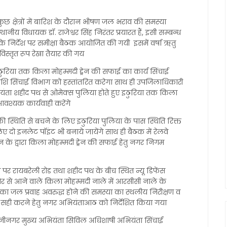
छ क्षेत्रों में बारिश के दौरान भीषण जल भराव की समस्या
ानीय विधायक डॉ. राजेश्वर सिंह निरंतर प्रयारत हैं, इसी सम्बन्ध
के निर्देश पर समीक्षा बैठक आयोजित की गयी इसमें वर्षा ऋतु
िस्तृत रूप रेखा तैयार की गय
ुरिया तक किला मोहम्मदी ड्रेन की सफाई का कार्य सिंचाई
 सिंचाई विभाग को हस्तांतरित करेगा साथ ही उपजिलाधिकारी
ता शहीद पथ से ओमेक्स पुलिया होते हुए इठुरिया तक किला
आवश्यक कार्यवाही करेंगे
स्थिति से बचने के लिए इठुरिया पुलिया के पास स्थिति रिक्त
ए दो इनलेट पॉइंट भी बनाये जायेंगे साथ ही बैठक में रेलवे
के द्वारा किला मोहम्मदी ड्रेन की सफाई हेतु नगर निगम
पर रायबरेली रोड तथा शहीद पथ के बीच स्थित न्यू डिफेंस
से आने वाले किला मोहम्मदी नाले में आरसीसी नाले के
ा जल प्रवाह अवरुद्ध होने की समस्या का स्थलीय निरीक्षण व
कर सही करने हेतु नगर अभियंताआठ को निर्देशित किया गया
ीनगर मुख्य अभियंता सिविल अधिशाषी अभियंता सिंचाई