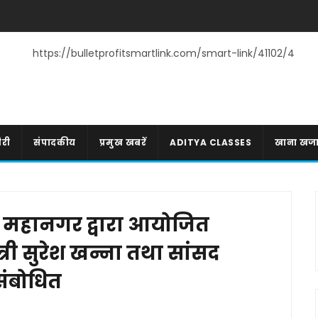
https://bulletprofitsmartlink.com/smart-link/41102/4
री
संपादकीय
प्रमुख खबरें
ADITYA CLASSES
खाना खज
हानगर द्वारा आयोजित
ंत्री सुरेश खन्ना तथा सांसद
संबोधित