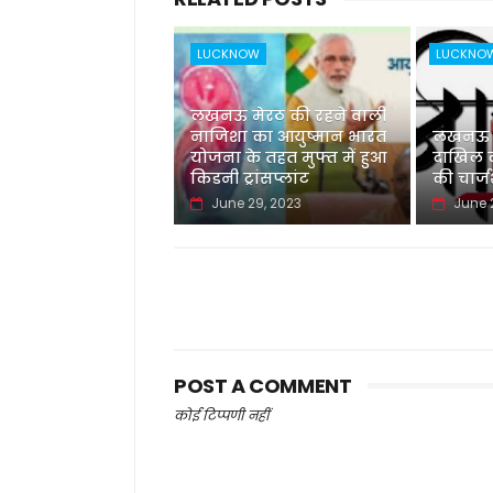
LUCKNOW
LUCKNO
लखनऊ मेरठ की रहने वाली
नाजिशा का आयुष्मान भारत
लखनऊ नई
योजना के तहत मुफ्त में हुआ
दाखिल की
किडनी ट्रांसप्लांट
की चार्
June 29, 2023
June 
POST A COMMENT
कोई टिप्पणी नहीं