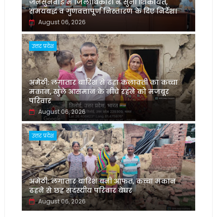
जनसुनवाई में जिलाधिकारी ने सुनीं शिकायतें,
समयबद्ध व गुणवत्तापूर्ण निस्तारण के दिए निर्देश।
August 06, 2026
उत्तर प्रदेश
अमेठी: लगातार बारिश से ढहा कलावती का कच्चा
मकान, खुले आसमान के नीचे रहने को मजबूर
परिवार
August 06, 2026
उत्तर प्रदेश
अमेठी: लगातार बारिश बनी आफत, कच्चा मकान
ढहने से छह सदस्यीय परिवार बेघर
August 06, 2026