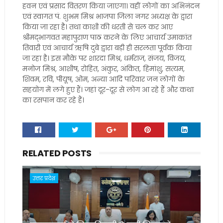
हवन एवं प्रसाद वितरण किया जाएगा। वहीं लोगों का अभिनंदन
एवं स्वागत पं. शुभम मिश्र भाजपा जिला नगर अध्यक्ष के द्वारा
किया जा रहा है। तथा काशी की धरती से चल कर आए
श्रीमद्भागवत महापुराण पाठ करने के लिए आचार्य उमाकांत
तिवारी एवं आचार्य ऋषि दुबे द्वारा बड़ी ही सरलता पूर्वक किया
जा रहा है। इस मौके पर शारदा मिश्र, धर्मराज, संजय, विजय,
मनोज मिश्र, आशीष, रोहित, अंकुर, अंकित, हिमांशु, सत्यम,
शिवम, रवि, पीयूष, ओम, अन्या आदि परिवार जन लोगों के
सहयोग में लगे हुए हैं। जहां दूर-दूर से लोग आ रहे हैं और कथा
का रसपान कर रहे हैं।
RELATED POSTS
उत्तर प्रदेश