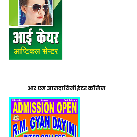
आर एम ज्ञानदायिनी इंटर कॉलेज