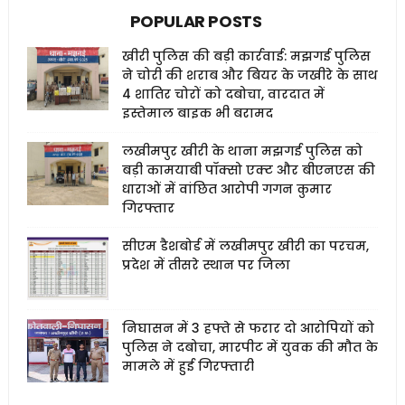
POPULAR POSTS
खीरी पुलिस की बड़ी कार्रवाई: मझगई पुलिस
ने चोरी की शराब और बियर के जखीरे के साथ
4 शातिर चोरों को दबोचा, वारदात में
इस्तेमाल बाइक भी बरामद
लखीमपुर खीरी के थाना मझगई पुलिस को
बड़ी कामयाबी पॉक्सो एक्ट और बीएनएस की
धाराओं में वांछित आरोपी गगन कुमार
गिरफ्तार
सीएम डैशबोर्ड में लखीमपुर खीरी का परचम,
प्रदेश में तीसरे स्थान पर जिला
निघासन में 3 हफ्ते से फरार दो आरोपियों को
पुलिस ने दबोचा, मारपीट में युवक की मौत के
मामले में हुई गिरफ्तारी