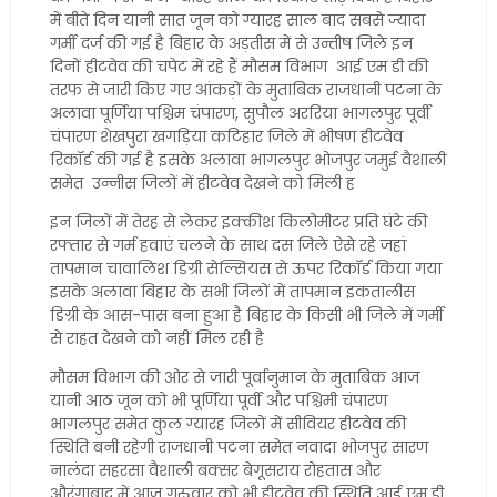
में बीते दिन यानी सात जून को ग्यारह साल बाद सबसे ज्यादा
गर्मी दर्ज की गई है बिहार के अड़तीस में से उन्तीष जिले इन
दिनों हीटवेव की चपेट में रहे हैं मौसम विभाग आई एम डी की
तरफ से जारी किए गए आंकड़ों के मुताबिक राजधानी पटना के
अलावा पूर्णिया पश्चिम चंपारण, सुपौल अररिया भागलपुर पूर्वी
चंपारण शेखपुरा खगड़िया कटिहार जिले में भीषण हीटवेव
रिकॉर्ड की गई है इसके अलावा भागलपुर भोजपुर जमुई वैशाली
समेत उन्नीस जिलों में हीटवेव देखने को मिली ह
इन जिलों में तेरह से लेकर इक्कीश किलोमीटर प्रति घंटे की
रफ्तार से गर्म हवाएं चलने के साथ दस जिले ऐसे रहे जहां
तापमान चावालिश डिग्री सेल्सियस से ऊपर रिकॉर्ड किया गया
इसके अलावा बिहार के सभी जिलों में तापमान इकतालीस
डिग्री के आस-पास बना हुआ है बिहार के किसी भी जिले में गर्मी
से राहत देखने को नहीं मिल रही है
मौसम विभाग की ओर से जारी पूर्वानुमान के मुताबिक आज
यानी आठ जून को भी पूर्णिया पूर्वी और पश्चिमी चंपारण
भागलपुर समेत कुल ग्यारह जिलों में सीवियर हीटवेव की
स्थिति बनी रहेगी राजधानी पटना समेत नवादा भोजपुर सारण
नालंदा सहरसा वैशाली बक्सर बेगूसराय रोहतास और
औरंगाबाद में आज गुरुवार को भी हीटवेव की स्थिति आई एम डी