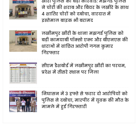
खीरी पुलिस की बड़ी कार्रवाई: मझगई पुलिस
ने चोरी की शराब और बियर के जखीरे के साथ
4 शातिर चोरों को दबोचा, वारदात में
इस्तेमाल बाइक भी बरामद
लखीमपुर खीरी के थाना मझगई पुलिस को
बड़ी कामयाबी पॉक्सो एक्ट और बीएनएस की
धाराओं में वांछित आरोपी गगन कुमार
गिरफ्तार
सीएम डैशबोर्ड में लखीमपुर खीरी का परचम,
प्रदेश में तीसरे स्थान पर जिला
निघासन में 3 हफ्ते से फरार दो आरोपियों को
पुलिस ने दबोचा, मारपीट में युवक की मौत के
मामले में हुई गिरफ्तारी