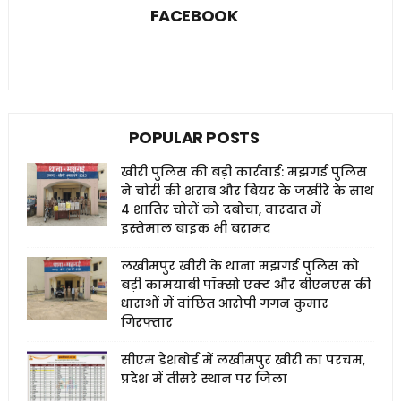
FACEBOOK
POPULAR POSTS
खीरी पुलिस की बड़ी कार्रवाई: मझगई पुलिस
ने चोरी की शराब और बियर के जखीरे के साथ
4 शातिर चोरों को दबोचा, वारदात में
इस्तेमाल बाइक भी बरामद
लखीमपुर खीरी के थाना मझगई पुलिस को
बड़ी कामयाबी पॉक्सो एक्ट और बीएनएस की
धाराओं में वांछित आरोपी गगन कुमार
गिरफ्तार
सीएम डैशबोर्ड में लखीमपुर खीरी का परचम,
प्रदेश में तीसरे स्थान पर जिला