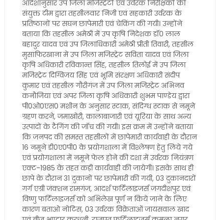
आदेशानुसार उप जिला मजिस्ट्रेटों एवं उर्वरक निरीक्षकों की
संयुक्त टीम द्वारा तहसीलवार निजी एवं सहकारी उर्वरक के
प्रतिष्ठानों पर सघन छापेमारी एवं चेकिंग की गयी। उन्होंने
बताया कि तहसील अमेठी में उप कृषि निदेशक डॉ0 लाल
बहादुर यादव एवं उप जिलाधिकारी अमेठी प्रीती तिवारी, तहसील
मुसाफिरखाना में उप जिला मजिस्ट्रेट सविता यादव एवं जिला
कृषि अधिकारी रविकान्त सिंह, तहसील तिलोई में उप जिला
मजिस्ट्रेट दिग्विजय सिंह एवं भूमि संरक्षण अधिकारी संदीप
कुमार एवं तहसील गौरीगंज में उप जिला मजिस्ट्रेट अभिनव
कनौजिया एवं अपर जिला कृषि अधिकारी शुभम पाण्डेय द्वारा
पी0ओ0एस0 मशीन के अनुसार स्टाक, संदिग्ध स्टाक से नमूने
ग्रहण करने, जमाखोरी, कालाबाजारी एवं यूरिया के साथ अन्य
उत्पादों के टैगिंग की जॉच की गयी। इस क्रम में उन्होंने बताया
कि जनपद की समस्त तहसीलों में छापेमारी कार्यवाही के दौरान
16 नमूने डी0ए0पी0 के प्रयोगशाला में विश्लेषण हेतु लिये गये
एवं प्रयोगशाला में नमूने फेल होने की दशा में उर्वरक नियंत्रण
एक्ट-1985 के तहत कड़ी कार्यवाही की जायेगी। इसके साथ ही
छापे के दौरान 31 दुकानों पर छापेमारी की गयी, 03 दुकानदारों
गर्ग एग्री जंक्शन रामगंज, आदर्श फर्टिलाइजर्स जगदीशपुर एवं
विष्णु फर्टिलाइजर्स को अभिलेख पूर्ण न किये जाने के लिए
कारण बताओ नोटिस, 03 उर्वरक विक्रेताओं जायसवाल खाद
एवं बीज भण्डार करधुनी, राजपूत फर्टिलाइजर्स कमला नगर