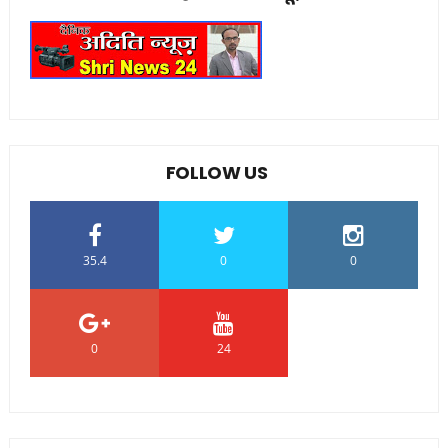
FOLLOW US
35.4
0
0
0
24
0