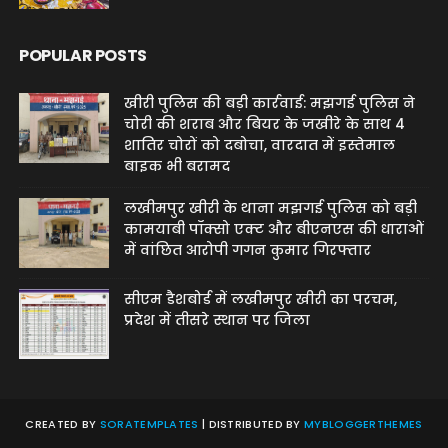
POPULAR POSTS
खीरी पुलिस की बड़ी कार्रवाई: मझगई पुलिस ने
चोरी की शराब और बियर के जखीरे के साथ 4
शातिर चोरों को दबोचा, वारदात में इस्तेमाल
बाइक भी बरामद
लखीमपुर खीरी के थाना मझगई पुलिस को बड़ी
कामयाबी पॉक्सो एक्ट और बीएनएस की धाराओं
में वांछित आरोपी गगन कुमार गिरफ्तार
सीएम डैशबोर्ड में लखीमपुर खीरी का परचम,
प्रदेश में तीसरे स्थान पर जिला
CREATED BY
SORATEMPLATES
| DISTRIBUTED BY
MYBLOGGERTHEMES