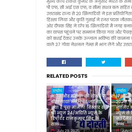
मुख्य कोच राकेश कुमार के अनुसार भारत के सभी 
पी एफ, सी आई एस एफ, व सीमा सशत्र बल सहित ल
उत्तराखंड राज्य से 20 खिलाडियों ने इस प्रतियोगि
हिस्सा लिया और कृति गुसाई ने रजत पदक जीतकर द
ओर दीपक सिंह ने टॉप 16 खिलाडियों मै जगह बन
का वापस पहुंचने पर सम्मान किया गया और पेंचक्
को बधाई देकर उनके उज्ज्वल भविष्य की कामना क
वाले 37 गोवा नेशनल गेम्स में भाग लेंगे और उत्तर
RELATED POSTS
राष्ट्रीय
राष्ट्रीय
भारत और रसिया की दोस्ती से
17वां ब्
बौखलाया अमेरिका जानिए
2025: 
क्या है पूरा मामला विस्तार से
जानिए श्
श्री न्यूज़ 24/अदिति न्यूज़ के
न्यूज़ से
रिपोर्टर राजकुमार सिंह के
कॉर्डिने
साथ.......
साथ.........
July 29, 2025
July 0