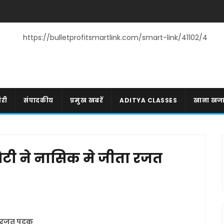
https://bulletprofitsmartlink.com/smart-link/41102/4
री
संपादकीय
प्रमुख खबरें
ADITYA CLASSES
खाना खज
टी ने नासिक मे जीता रजत
ा रजत पदक