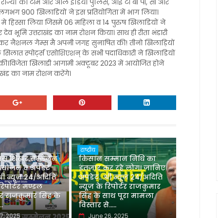
राज्यों की टीम और आल इंडिया पुलिस, आई टी बी पी, सी आर
गभग 900 खिलाडियों ने इस प्रतियोगिता में भाग लिया।
ता मे हिस्सा लिया जिसमे 06 महिला व 14 पुरुष खिलाडियों ने
ेव भूमि उत्तराखंड का नाम रोशन किया। साथ ही रीता भंडारी
ाकर नैशनल गेम्स मै अपनी जगह सुनाषित की! तीनो खिलाड़ियों
 सिलात स्पोर्ट्स एसोशिएशन् के सभी पदाधिकारी ने खिलाडियों
ी।विजेता खिलाडी आगामी अक्टूबर 2023 में आयोजित होने
ाखंड का नाम रोशन करेंगे।
राष्ट्रीय
रिक्स शिखर सम्मेलन
किसान सम्मान निधि का
आयोजन व अपडेट
इंतजार कर रहे लोग। जानिए
री न्यूज़ 24/अदिति
अपडेट.. श्री न्यूज़ 24/अदिति
 रिपोर्टर मण्डल
न्यूज़ के रिपोर्टर राजकुमार
टर राजकुमार सिंह के
सिंह के साथ पूरा मामला
..
विस्तार से.....
7, 2025
June 26, 2025