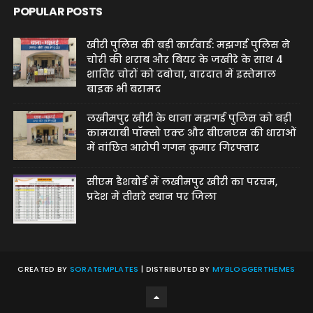
POPULAR POSTS
खीरी पुलिस की बड़ी कार्रवाई: मझगई पुलिस ने
चोरी की शराब और बियर के जखीरे के साथ 4
शातिर चोरों को दबोचा, वारदात में इस्तेमाल
बाइक भी बरामद
लखीमपुर खीरी के थाना मझगई पुलिस को बड़ी
कामयाबी पॉक्सो एक्ट और बीएनएस की धाराओं
में वांछित आरोपी गगन कुमार गिरफ्तार
सीएम डैशबोर्ड में लखीमपुर खीरी का परचम,
प्रदेश में तीसरे स्थान पर जिला
CREATED BY
SORATEMPLATES
| DISTRIBUTED BY
MYBLOGGERTHEMES