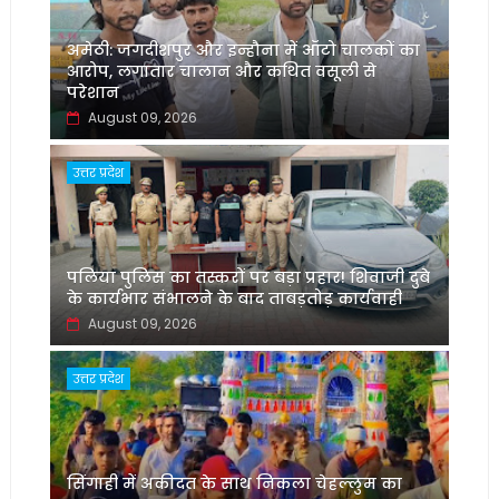
अमेठी: जगदीशपुर और इन्हौना में ऑटो चालकों का
आरोप, लगातार चालान और कथित वसूली से
परेशान
August 09, 2026
उत्तर प्रदेश
पलिया पुलिस का तस्करों पर बड़ा प्रहार! शिवाजी दुबे
के कार्यभार संभालने के बाद ताबड़तोड़ कार्यवाही
August 09, 2026
उत्तर प्रदेश
सिंगाही में अकीदत के साथ निकला चेहल्लुम का