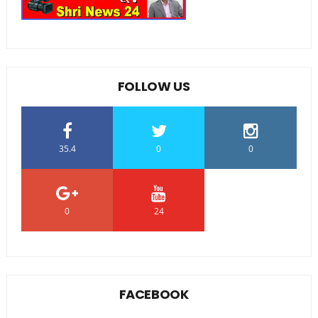
FOLLOW US
35.4
0
0
0
24
0
FACEBOOK