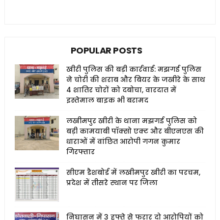
POPULAR POSTS
खीरी पुलिस की बड़ी कार्रवाई: मझगई पुलिस
ने चोरी की शराब और बियर के जखीरे के साथ
4 शातिर चोरों को दबोचा, वारदात में
इस्तेमाल बाइक भी बरामद
लखीमपुर खीरी के थाना मझगई पुलिस को
बड़ी कामयाबी पॉक्सो एक्ट और बीएनएस की
धाराओं में वांछित आरोपी गगन कुमार
गिरफ्तार
सीएम डैशबोर्ड में लखीमपुर खीरी का परचम,
प्रदेश में तीसरे स्थान पर जिला
निघासन में 3 हफ्ते से फरार दो आरोपियों को