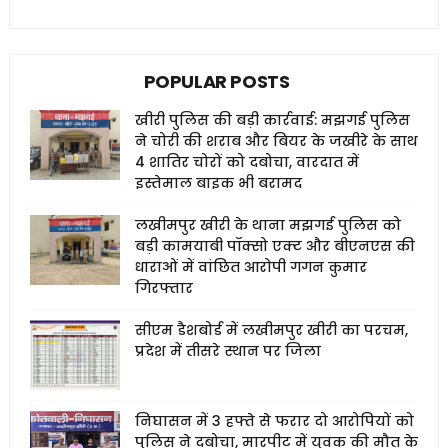
POPULAR POSTS
खीरी पुलिस की बड़ी कार्रवाई: मझगई पुलिस
ने चोरी की शराब और बियर के जखीरे के साथ
4 शातिर चोरों को दबोचा, वारदात में
इस्तेमाल बाइक भी बरामद
लखीमपुर खीरी के थाना मझगई पुलिस को
बड़ी कामयाबी पॉक्सो एक्ट और बीएनएस की
धाराओं में वांछित आरोपी गगन कुमार
गिरफ्तार
सीएम डैशबोर्ड में लखीमपुर खीरी का परचम,
प्रदेश में तीसरे स्थान पर जिला
निघासन में 3 हफ्ते से फरार दो आरोपियों को
पुलिस ने दबोचा, मारपीट में युवक की मौत के