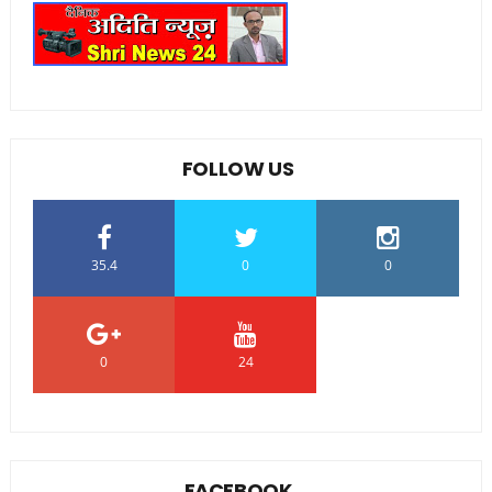
FOLLOW US
35.4
0
0
0
24
0
FACEBOOK