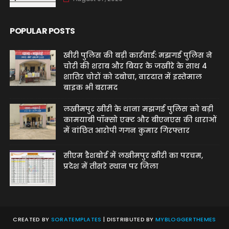
POPULAR POSTS
खीरी पुलिस की बड़ी कार्रवाई: मझगई पुलिस ने
चोरी की शराब और बियर के जखीरे के साथ 4
शातिर चोरों को दबोचा, वारदात में इस्तेमाल
बाइक भी बरामद
लखीमपुर खीरी के थाना मझगई पुलिस को बड़ी
कामयाबी पॉक्सो एक्ट और बीएनएस की धाराओं
में वांछित आरोपी गगन कुमार गिरफ्तार
सीएम डैशबोर्ड में लखीमपुर खीरी का परचम,
प्रदेश में तीसरे स्थान पर जिला
CREATED BY
SORATEMPLATES
| DISTRIBUTED BY
MYBLOGGERTHEMES