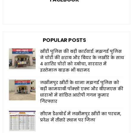
POPULAR POSTS
खीरी पुलिस की बड़ी कार्रवाई: मझगई पुलिस
ने चोरी की शराब और बियर के जखीरे के साथ
4 शातिर चोरों को दबोचा, वारदात में
इस्तेमाल बाइक भी बरामद
लखीमपुर खीरी के थाना मझगई पुलिस को
बड़ी कामयाबी पॉक्सो एक्ट और बीएनएस की
धाराओं में वांछित आरोपी गगन कुमार
गिरफ्तार
सीएम डैशबोर्ड में लखीमपुर खीरी का परचम,
प्रदेश में तीसरे स्थान पर जिला