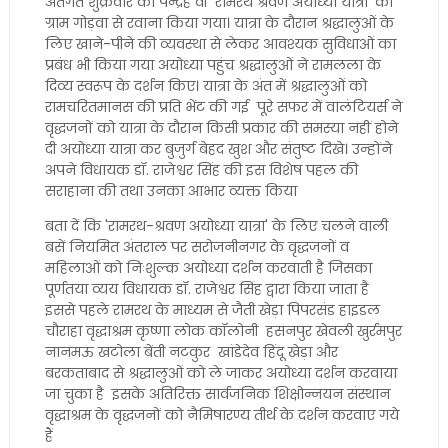
अंतर्गत शुक्रवार को पन्द्रह वीं 'रामरथ श्रवण अयोध्या यात्रा' को
ग्राम गोड़वा से रवाना किया गया। ​यात्रा के दौरान श्रद्धालुओं के
लिए खाने-पीने की व्यवस्था से लेकर आवश्यक सुविधाओं का
प्रबंध भी किया गया अयोध्या पहुंच श्रद्धालुओं ने रामलला के
दिव्य स्वरूप के दर्शन किए। यात्रा के अंत में श्रद्धालुओं को
रामचरितमानस की प्रति भेंट की गई पूरे सफर में वालंटियर्स ने
वृद्धजनों को यात्रा के दौरान किसी प्रकार की समस्या नहीं होने
दी अयोध्या यात्रा कर बुजुर्ग बेहद खुश और संतुष्ट दिखे। उन्होंने
अपने विधायक डॉ. राजेश्वर सिंह की इस विशेष पहल की
सराहाना की तथा उनका आभार व्यक्त किया
बता दें कि 'रामरथ-श्रवण अयोध्या यात्रा' के लिए चलने वाली
बसें नियमित अंतराल पर सरोजनीनगर के वृद्धजनों व
महिलाओं को निःशुल्क अयोध्या दर्शन करवाती है जिसका
पूर्णतया व्यय विधायक डॉ. राजेश्वर सिंह द्वारा किया जाता है
इससे पहले रामरथ के माध्यम से जैती खेड़ा पिपरसंड हाइडल
चौराहा वृद्धाश्रम कृष्णा लोक कॉलोनी हसनपुर खेवली खुर्रमपुर
नानमऊ खटोला बेंती नटकुर खांडेदेव हिंदू खेड़ा और
बरकताबाद से श्रद्धालुओं को ले जाकर अयोध्या दर्शन करवाया
जा चुका है इसके अतिरिक्त सार्वजनिक शिक्षोन्नयन संस्थान
वृद्धाश्रम के वृद्धजनों को नैमिषारण्य तीर्थ के दर्शन करवाए गये
हैं