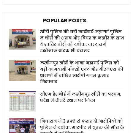
POPULAR POSTS
खीरी पुलिस की बड़ी कार्रवाई: मझगई पुलिस
ने चोरी की शराब और बियर के जखीरे के साथ
4 शातिर चोरों को दबोचा, वारदात में
इस्तेमाल बाइक भी बरामद
लखीमपुर खीरी के थाना मझगई पुलिस को
बड़ी कामयाबी पॉक्सो एक्ट और बीएनएस की
धाराओं में वांछित आरोपी गगन कुमार
गिरफ्तार
सीएम डैशबोर्ड में लखीमपुर खीरी का परचम,
प्रदेश में तीसरे स्थान पर जिला
निघासन में 3 हफ्ते से फरार दो आरोपियों को
पुलिस ने दबोचा, मारपीट में युवक की मौत के