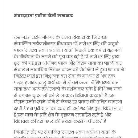
संवाददाता प्रवीण सैनी लखनऊ
लखनऊ सरोजनीनगर के समग्र विकास के लिए दृढ़
संकल्पित सरोजनीनगर विधायक डॉ. राजेश्वर सिंह की अनूठी
पहल 'रामरथ श्रवण अयोध्या यात्रा' पिछले एक वर्ष से वृद्धजनों
के तीर्थयात्रा के सपने को पूरा कर रही है डॉ. राजेश्वर सिंह द्वारा
शुरू की गई इस अभिनव पहल और ​विशेष यात्रा का पहली बार
संचालन सातायिश सितंबर बाइस को जैतीखेड़ा से हुआ था तब से
निरंतर जारी इस नि:शुल्क बस सेवा के माध्यम से अब तक
पन्द्रह हजारश्रद्धालु अयोध्या में श्रीराम लला नैमिषारण्य धाम
यात्रा तथा अन्य तीर्थ स्थलों के दर्शन कर चुके हैं विभिन्न गांवों
से यह बस वृद्धजनों को ले जाकर तीर्थयात्रा करवाती है इस
दौरान उनके खाने-पीने से लेकर हर प्रकार की उचित व्यवस्था
रहती है इस पूरी यात्रा का व्यय डॉ. राजेश्वर सिंह द्वारा किया जाता
है इस यात्रा के प्रति क्षेत्र के वृद्धजन उत्साहित रहते हैं और
विधायक की इस पहल की प्रशंसा करते नहीं थकते हैं
नियमित तौर पर संचालित 'रामरथ श्रवण अयोध्या यात्रा' के