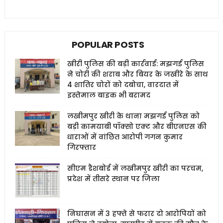
POPULAR POSTS
खीरी पुलिस की बड़ी कार्रवाई: मझगई पुलिस
ने चोरी की शराब और बियर के जखीरे के साथ
4 शातिर चोरों को दबोचा, वारदात में
इस्तेमाल बाइक भी बरामद
लखीमपुर खीरी के थाना मझगई पुलिस को
बड़ी कामयाबी पॉक्सो एक्ट और बीएनएस की
धाराओं में वांछित आरोपी गगन कुमार
गिरफ्तार
सीएम डैशबोर्ड में लखीमपुर खीरी का परचम,
प्रदेश में तीसरे स्थान पर जिला
निघासन में 3 हफ्ते से फरार दो आरोपियों को