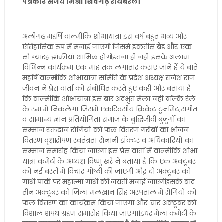
पत्रकार संजय मिश्रा शिवगढ़ रायबरेली
अलीगढ़ महर्षि वाल्मीकि शोभायात्रा इस वर्ष बहुत भव्य और
ऐतिहासिक रूप में मनाई जाएगी जिसमें इकतीस बैंड औऱ एक
सौ ग्यारह झांकीयां शामिल होंगीइतना ही नहीं इसके अलावा
विभिन्न कार्यक्रम एक माह तक लगातार कराए जाने हैं ये बातें
महर्षि वाल्मीकि शोभायात्रा समिति के प्रदेश अध्यक्ष राजेश राज
जीवन ने प्रेस वार्ता को संबोधित करते हुए कहीं औऱ बताया है
कि वाल्मीकि शोभायात्रा इस बार अदभुत मेला नहीं बल्कि रेले
के रूम में निकलेगा जिसमें एकदिवसीय क्रिकेट टूर्नामेंट,संगीत
व सामान्य ज्ञान प्रतियोगिता समाज के बुद्धिजीवी बुजुर्गों का
सम्मान रक्तदान रोगियों को फल वितरण गरीबों को भोजन
वितरण वृक्षारोपण स्वतंत्रता सेनानी डॉक्टर व अधिकारियों का
सम्मान समारोह किया जाएगा।इस प्रेस वार्ता में वाल्मीकि शोभा
यात्रा कमेटी के अध्यक्ष विष्णु खरे ने बताया है कि एक अक्टूबर
को नई बस्ती में विचार गोष्ठी की जाएगी औऱ दो अक्टूबर को
गांधी पार्क पर महात्मा गांधी की जयंती मनाई जाएगीइसके बाद
तीन अक्टूबर को जिला मलखान सिंह अस्पताल में रोगियों को
फल वितरण का कार्यक्रम किया जाएगा औऱ चार अक्टूबर को
विशाल शपथ ग्रहण समारोह किया जाएगा।इधर मेला कमेटी के