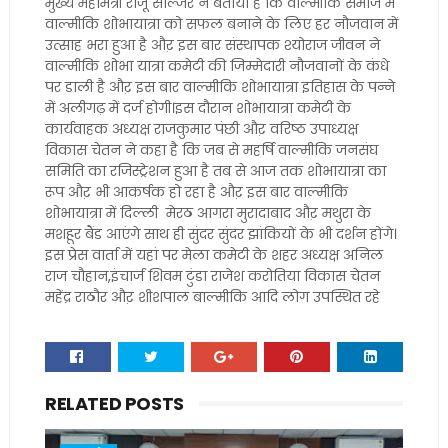
मुख्य महामंत्री राजू सोल्जर ने बताया है कि वाल्मीकि समाज में
वाल्मीकि शोभायात्रा को सफल बनाने के लिए हर नौजवान में
उत्साह भरा हुआ है औऱ इस बार संस्थापक श्योराज जीवन ने
वाल्मीकि शोभा यात्रा कमेटी की जिम्मेदारी नौजवानों के कंधे
पर डाली है औऱ इस बार वाल्मीकि शोभायात्रा इतिहास के पन्ने
में अलीगढ़ में दर्ज होगी।इस दौरान शोभायात्रा कमेटी के
कार्यवाहक अध्यक्ष राजकुमार पंछी औऱ वरिष्ठ उपाध्यक्ष
विकास चेतन ने कहा है कि जब से महर्षि वाल्मीकि जनसंघ
समिति का रजिस्ट्रेशन हुआ है तब से आज तक शोभायात्रा का
रूप औऱ भी आकर्षक हो रहा है औऱ इस बार वाल्मीकि
शोभायात्रा में दिल्ली मेरठ आगरा मुरादाबाद औऱ मथुरा के
मशहूर बैंड आएंगे साथ ही सुंदर सुंदर झांकियों के भी दर्शन होंगे।
इस प्रेस वार्ता में यहां पर मेला कमेटी के शहर अध्यक्ष अनिल
राज चौहान,इंचार्ज शिवम टुंडा राजेश करोतिया विकास चेतन
महेंद्र राठौर औऱ शीशपाल बाल्मीकि आदि लोग उपस्थित रहे
RELATED POSTS