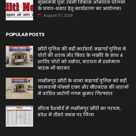
मुख्यमंत्री युवा उद्यमी विकास अभियान योजना
के प्रचार-प्रसार हेतु कार्यशाला का आयोजन।
August 07, 2026
POPULAR POSTS
खीरी पुलिस की बड़ी कार्रवाई: मझगई पुलिस ने
चोरी की शराब और बियर के जखीरे के साथ 4
शातिर चोरों को दबोचा, वारदात में इस्तेमाल
बाइक भी बरामद
लखीमपुर खीरी के थाना मझगई पुलिस को बड़ी
कामयाबी पॉक्सो एक्ट और बीएनएस की धाराओं
में वांछित आरोपी गगन कुमार गिरफ्तार
सीएम डैशबोर्ड में लखीमपुर खीरी का परचम,
प्रदेश में तीसरे स्थान पर जिला