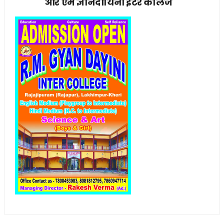
आर एम ज्ञानदायिनी इंटर कॉलेज