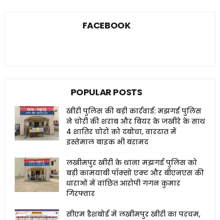
FACEBOOK
POPULAR POSTS
खीरी पुलिस की बड़ी कार्रवाई: मझगई पुलिस
ने चोरी की शराब और बियर के जखीरे के साथ
4 शातिर चोरों को दबोचा, वारदात में
इस्तेमाल बाइक भी बरामद
लखीमपुर खीरी के थाना मझगई पुलिस को
बड़ी कामयाबी पॉक्सो एक्ट और बीएनएस की
धाराओं में वांछित आरोपी गगन कुमार
गिरफ्तार
सीएम डैशबोर्ड में लखीमपुर खीरी का परचम,