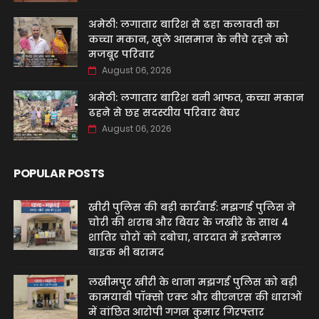
अमेठी: लगातार बारिश से ढहा कलावती का
कच्चा मकान, खुले आसमान के नीचे रहने को
मजबूर परिवार
August 06, 2026
अमेठी: लगातार बारिश बनी आफत, कच्चा मकान
ढहने से छह सदस्यीय परिवार बेघर
August 06, 2026
POPULAR POSTS
खीरी पुलिस की बड़ी कार्रवाई: मझगई पुलिस ने
चोरी की शराब और बियर के जखीरे के साथ 4
शातिर चोरों को दबोचा, वारदात में इस्तेमाल
बाइक भी बरामद
लखीमपुर खीरी के थाना मझगई पुलिस को बड़ी
कामयाबी पॉक्सो एक्ट और बीएनएस की धाराओं
में वांछित आरोपी गगन कुमार गिरफ्तार