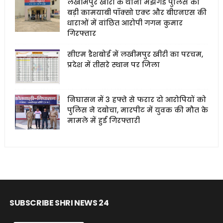
लखीमपुर खीरी के थाना मझगई पुलिस को
बड़ी कामयाबी पॉक्सो एक्ट और बीएनएस की
धाराओं में वांछित आरोपी गगन कुमार
गिरफ्तार
सीएम डैशबोर्ड में लखीमपुर खीरी का परचम,
प्रदेश में तीसरे स्थान पर जिला
निघासन में 3 हफ्ते से फरार दो आरोपियों को
पुलिस ने दबोचा, मारपीट में युवक की मौत के
मामले में हुई गिरफ्तारी
SUBSCRIBE SHRI NEWS 24