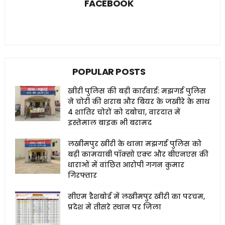
FACEBOOK
POPULAR POSTS
खीरी पुलिस की बड़ी कार्रवाई: मझगई पुलिस
ने चोरी की शराब और बियर के जखीरे के साथ
4 शातिर चोरों को दबोचा, वारदात में
इस्तेमाल बाइक भी बरामद
लखीमपुर खीरी के थाना मझगई पुलिस को
बड़ी कामयाबी पॉक्सो एक्ट और बीएनएस की
धाराओं में वांछित आरोपी गगन कुमार
गिरफ्तार
सीएम डैशबोर्ड में लखीमपुर खीरी का परचम,
प्रदेश में तीसरे स्थान पर जिला