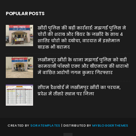
POPULAR POSTS
खीरी पुलिस की बड़ी कार्रवाई: मझगई पुलिस ने
चोरी की शराब और बियर के जखीरे के साथ 4
शातिर चोरों को दबोचा, वारदात में इस्तेमाल
बाइक भी बरामद
लखीमपुर खीरी के थाना मझगई पुलिस को बड़ी
कामयाबी पॉक्सो एक्ट और बीएनएस की धाराओं
में वांछित आरोपी गगन कुमार गिरफ्तार
सीएम डैशबोर्ड में लखीमपुर खीरी का परचम,
प्रदेश में तीसरे स्थान पर जिला
CREATED BY
SORATEMPLATES
| DISTRIBUTED BY
MYBLOGGERTHEMES