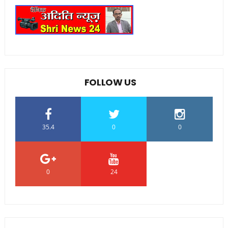
FOLLOW US
35.4
0
0
0
24
0