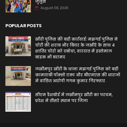
जुलूस
August 08, 2026
POPULAR POSTS
खीरी पुलिस की बड़ी कार्रवाई: मझगई पुलिस ने
चोरी की शराब और बियर के जखीरे के साथ 4
शातिर चोरों को दबोचा, वारदात में इस्तेमाल
बाइक भी बरामद
लखीमपुर खीरी के थाना मझगई पुलिस को बड़ी
कामयाबी पॉक्सो एक्ट और बीएनएस की धाराओं
में वांछित आरोपी गगन कुमार गिरफ्तार
सीएम डैशबोर्ड में लखीमपुर खीरी का परचम,
प्रदेश में तीसरे स्थान पर जिला