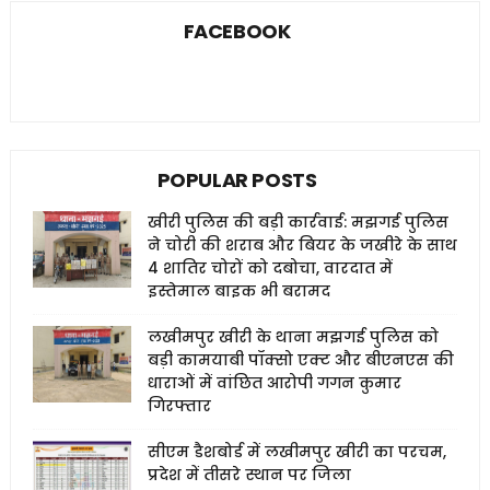
FACEBOOK
POPULAR POSTS
खीरी पुलिस की बड़ी कार्रवाई: मझगई पुलिस
ने चोरी की शराब और बियर के जखीरे के साथ
4 शातिर चोरों को दबोचा, वारदात में
इस्तेमाल बाइक भी बरामद
लखीमपुर खीरी के थाना मझगई पुलिस को
बड़ी कामयाबी पॉक्सो एक्ट और बीएनएस की
धाराओं में वांछित आरोपी गगन कुमार
गिरफ्तार
सीएम डैशबोर्ड में लखीमपुर खीरी का परचम,
प्रदेश में तीसरे स्थान पर जिला