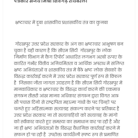
पत्रकार संजय मिश्रा शिवगढ़ रायबरेली
भ्रष्टाचार में डूबा शासकीय प्रशासकीय तंत्र का कुनबा
गोरखपुर उत्तर प्रदेश सरकार के अंग का भ्रष्टाचार आभूषण बन
चुका है यही कारण है कि सीएम सिटी गोरखपुर के लोक
निर्माण विभाग में कैग रिपोर्ट आधारित लगभग अरबों रुपए के
कारित गंभीर वित्तीय अनियमितता व आर्थिक अपराध में संलिप्त
भ्रष्ट अभियंताओं व शासकीय तंत्र में बैठे भ्रष्ट लोक सेवकों के
विरुद्ध कार्रवाई करने में उत्तर प्रदेश सरकार पूर्ण रूप से विफल
है जिसका जीता जागता उदाहरण है कि सीएम सिटी गोरखपुर में
मानवाधिकार व भ्रष्टाचार के विरुद्ध कार्य करने की एकमात्र
संगठन तीसरी आंख मानव अधिकार संगठन द्वारा विगत आठ
सौ पचास दिनों से राष्ट्रपिता महात्मा गांधी के पद चिन्हों पर
चलते हुए अहिंसात्मक सत्याग्रह संकल्प करने पर प्रतिबध्द है
उत्तर प्रदेश सरकार ना तो सत्याग्रहियों को सत्याग्रह के मांगों
को स्वीकार करते हुए समस्या का समाधान कर पा रही है और
ना ही भ्रष्ट अभियंताओं के विरुद्ध वैधानिक कार्रवाई करने में
सफल हो पा रही है उपरोक्त कार्यशैली स्पष्ट रूप से प्रमाणित