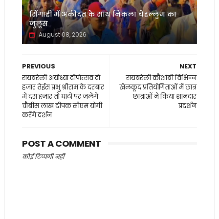
सिंगाही में अकीदत के साथ निकला चेहल्लुम का
जुलूस
August 08, 2026
PREVIOUS
NEXT
रायबरेली अयोध्या दीपोत्सव दो
रायबरेली कौशांबी विभिन्न
हजार तेईस प्रभु श्रीराम के दरबार
खेलकूद प्रतियोगिताओं में छात्र
में दस हजार तो घाटों पर जलेंगे
छात्राओं ने किया शानदार
चौबीस लाख दीपक सीएम योगी
प्रदर्शन
करेंगे दर्शन
POST A COMMENT
कोई टिप्पणी नहीं