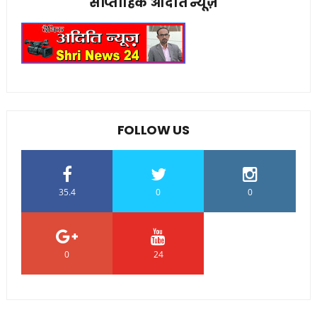
साप्ताहिक अदिति न्यूज़
FOLLOW US
35.4
0
0
0
24
0