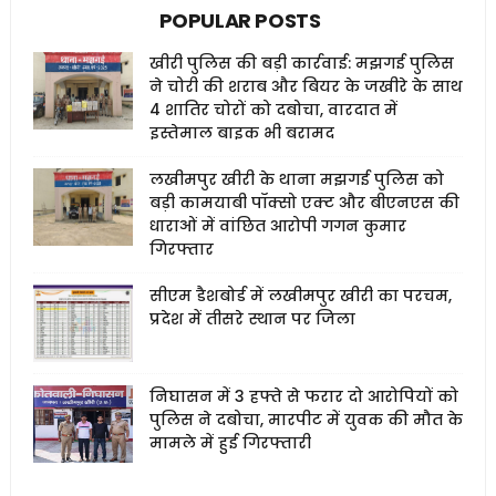
POPULAR POSTS
खीरी पुलिस की बड़ी कार्रवाई: मझगई पुलिस
ने चोरी की शराब और बियर के जखीरे के साथ
4 शातिर चोरों को दबोचा, वारदात में
इस्तेमाल बाइक भी बरामद
लखीमपुर खीरी के थाना मझगई पुलिस को
बड़ी कामयाबी पॉक्सो एक्ट और बीएनएस की
धाराओं में वांछित आरोपी गगन कुमार
गिरफ्तार
सीएम डैशबोर्ड में लखीमपुर खीरी का परचम,
प्रदेश में तीसरे स्थान पर जिला
निघासन में 3 हफ्ते से फरार दो आरोपियों को
पुलिस ने दबोचा, मारपीट में युवक की मौत के
मामले में हुई गिरफ्तारी