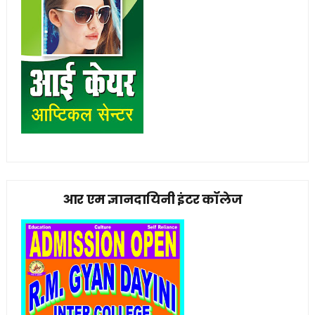
आर एम ज्ञानदायिनी इंटर कॉलेज