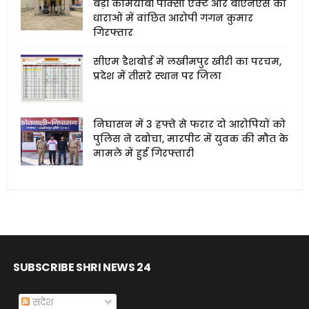
बड़ी कामयाबी पॉक्सो एक्ट और बीएनएस की
धाराओं में वांछित आरोपी गगन कुमार
गिरफ्तार
सीएम डैशबोर्ड में लखीमपुर खीरी का परचम,
प्रदेश में तीसरे स्थान पर जिला
निघासन में 3 हफ्ते से फरार दो आरोपियों को
पुलिस ने दबोचा, मारपीट में युवक की मौत के
मामले में हुई गिरफ्तारी
SUBSCRIBE SHRI NEWS 24
संदेश