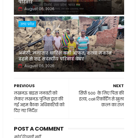
परिवार
August 06, 2026
उत्तर प्रदेश
अमेठी: लगातार बारिश बनी आफत, कच्चा मकान
ढहने से छह सदस्यीय परिवार बेघर
August 06, 2026
PREVIOUS
NEXT
लखनऊ बाइस जनवरी को
सिर्फ़ 500 ₹ के लिए पिता की
लेकर लखनऊ पुलिस द्वारा की
हत्या, call रिकॉर्डिंग से खुला
गई अहम बैठक अधिकारियों को
क़त्ल का राज़
दिए गए निर्देश
POST A COMMENT
कोई टिप्पणी नहीं