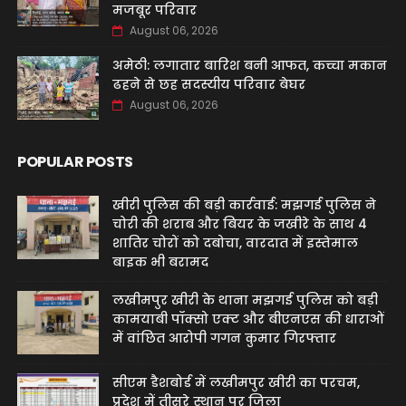
मजबूर परिवार
August 06, 2026
अमेठी: लगातार बारिश बनी आफत, कच्चा मकान
ढहने से छह सदस्यीय परिवार बेघर
August 06, 2026
POPULAR POSTS
खीरी पुलिस की बड़ी कार्रवाई: मझगई पुलिस ने
चोरी की शराब और बियर के जखीरे के साथ 4
शातिर चोरों को दबोचा, वारदात में इस्तेमाल
बाइक भी बरामद
लखीमपुर खीरी के थाना मझगई पुलिस को बड़ी
कामयाबी पॉक्सो एक्ट और बीएनएस की धाराओं
में वांछित आरोपी गगन कुमार गिरफ्तार
सीएम डैशबोर्ड में लखीमपुर खीरी का परचम,
प्रदेश में तीसरे स्थान पर जिला