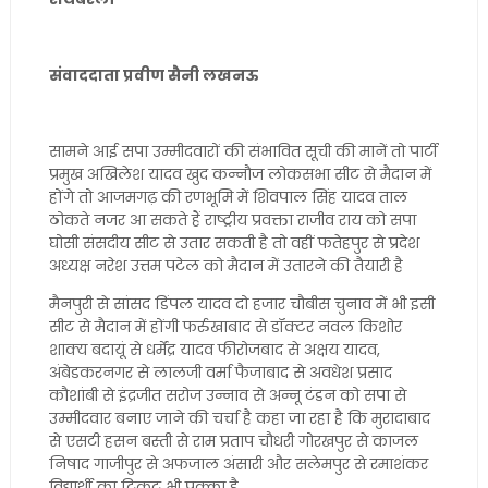
संवाददाता प्रवीण सैनी लखनऊ
सामने आई सपा उम्मीदवारों की संभावित सूची की मानें तो पार्टी
प्रमुख अखिलेश यादव खुद कन्नौज लोकसभा सीट से मैदान में
होंगे तो आजमगढ़ की रणभूमि में शिवपाल सिंह यादव ताल
ठोकते नजर आ सकते हैं राष्ट्रीय प्रवक्ता राजीव राय को सपा
घोसी संसदीय सीट से उतार सकती है तो वहीं फतेहपुर से प्रदेश
अध्यक्ष नरेश उत्तम पटेल को मैदान में उतारने की तैयारी है
मैनपुरी से सांसद डिंपल यादव दो हजार चौबीस चुनाव में भी इसी
सीट से मैदान में होंगी फर्रुखाबाद से डॉक्टर नवल किशोर
शाक्य बदायूं से धर्मेंद्र यादव फीरोजबाद से अक्षय यादव,
अंबेडकरनगर से लालजी वर्मा फैजाबाद से अवधेश प्रसाद
कौशांबी से इंद्रजीत सरोज उन्नाव से अन्नू टंडन को सपा से
उम्मीदवार बनाए जाने की चर्चा है कहा जा रहा है कि मुरादाबाद
से एसटी हसन बस्ती से राम प्रताप चौधरी गोरखपुर से काजल
निषाद गाजीपुर से अफजाल अंसारी और सलेमपुर से रमाशंकर
विद्यार्थी का टिकट भी पक्का है