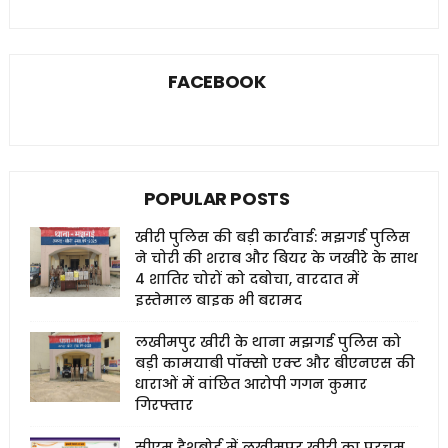
FACEBOOK
POPULAR POSTS
खीरी पुलिस की बड़ी कार्रवाई: मझगई पुलिस
ने चोरी की शराब और बियर के जखीरे के साथ
4 शातिर चोरों को दबोचा, वारदात में
इस्तेमाल बाइक भी बरामद
लखीमपुर खीरी के थाना मझगई पुलिस को
बड़ी कामयाबी पॉक्सो एक्ट और बीएनएस की
धाराओं में वांछित आरोपी गगन कुमार
गिरफ्तार
सीएम डैशबोर्ड में लखीमपुर खीरी का परचम,