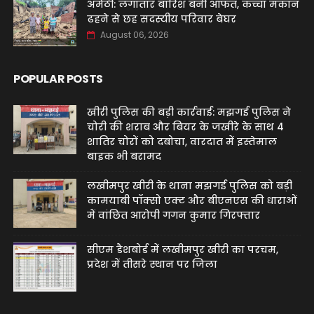
अमेठी: लगातार बारिश बनी आफत, कच्चा मकान
ढहने से छह सदस्यीय परिवार बेघर
August 06, 2026
POPULAR POSTS
खीरी पुलिस की बड़ी कार्रवाई: मझगई पुलिस ने
चोरी की शराब और बियर के जखीरे के साथ 4
शातिर चोरों को दबोचा, वारदात में इस्तेमाल
बाइक भी बरामद
लखीमपुर खीरी के थाना मझगई पुलिस को बड़ी
कामयाबी पॉक्सो एक्ट और बीएनएस की धाराओं
में वांछित आरोपी गगन कुमार गिरफ्तार
सीएम डैशबोर्ड में लखीमपुर खीरी का परचम,
प्रदेश में तीसरे स्थान पर जिला