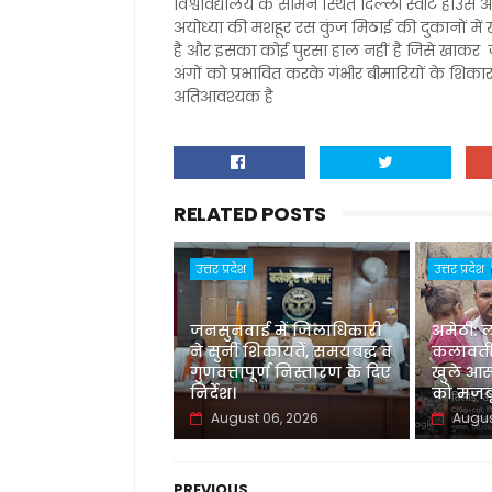
विश्वविद्यालय के सामने स्थित दिल्ली स्वीट हाउस अ
अयोध्या की मशहूर रस कुंज मिठाई की दुकानों में 
है और इसका कोई पुरसा हाल नहीं है जिसे खाकर 
अंगों को प्रभावित करके गंभीर बीमारियों के शिकार
अतिआवश्यक है
RELATED POSTS
उत्तर प्रदेश
उत्तर प्रदेश
जनसुनवाई में जिलाधिकारी
अमेठी: 
ने सुनीं शिकायतें, समयबद्ध व
कलावती
गुणवत्तापूर्ण निस्तारण के दिए
खुले आस
निर्देश।
को मजबू
August 06, 2026
Augus
PREVIOUS