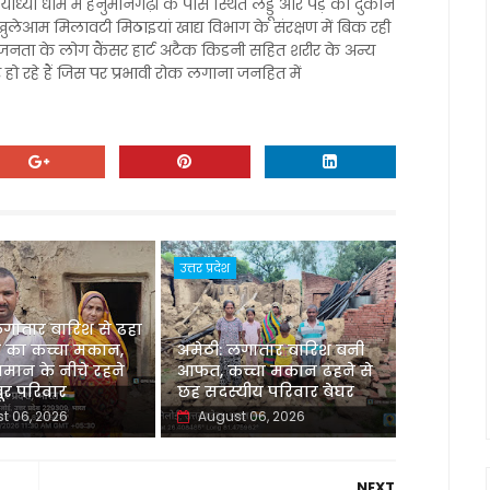
योध्या धाम में हनुमानगढ़ी के पास स्थित लड्डू और पेड़ की दुकान
खुलेआम मिलावटी मिठाइयां खाद्य विभाग के संरक्षण में बिक रही
जनता के लोग कैंसर हार्ट अटैक किडनी सहित शरीर के अन्य
 हो रहे हैं जिस पर प्रभावी रोक लगाना जनहित में
उत्तर प्रदेश
लगातार बारिश से ढहा
 का कच्चा मकान,
अमेठी: लगातार बारिश बनी
मान के नीचे रहने
आफत, कच्चा मकान ढहने से
र परिवार
छह सदस्यीय परिवार बेघर
t 06, 2026
August 06, 2026
NEXT