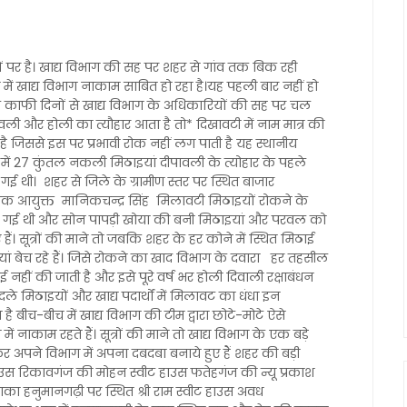
ों पर है। खाद्य विभाग की सह पर शहर से गांव तक बिक रही
ें खाद्य विभाग नाकाम साबित हो रहा है।यह पहली बार नहीं हो
खेल काफी दिनों से खाद्य विभाग के अधिकारियों की सह पर चल
 दीपावली और होली का त्यौहार आता है तो* दिखावटी में नाम मात्र की
ै जिससे इस पर प्रभावी रोक नहीं लग पाती है यह स्थानीय
में 27 कुंतल नकली मिठाइयां दीपावली के त्योहार के पहले
 गई थी। शहर से जिले के ग्रामीण स्तर पर स्थित बाजार
ायक आयुक्त मानिकचन्द्र सिंह मिलावटी मिठाइयों रोकने के
 की गई थी और सोन पापड़ी खोया की बनी मिठाइयां और परवल को
ं। सूत्रों की माने तो जबकि शहर के हर कोने में स्थित मिठाई
 बेच रहे हैं। जिसे रोकने का खाद विभाग के दवारा हर तहसील
रवाई नहीं की जाती है और इसे पूरे वर्ष भर होली दिवाली रक्षाबंधन
े मिठाइयों और खाद्य पदार्थों में मिलावट का धंधा इन
है बीच-बीच में खाद्य विभाग की टीम द्वारा छोटे-मोटे ऐसे
ें नाकाम रहते हैं। सूत्रों की माने तो खाद्य विभाग के एक बड़े
र अपने विभाग में अपना दबदबा बनाये हुए हैं शहर की बड़ी
हाउस रिकावगंज की मोहन स्वीट हाउस फतेहगंज की न्यू प्रकाश
ाका हनुमानगढ़ी पर स्थित श्री राम स्वीट हाउस अवध