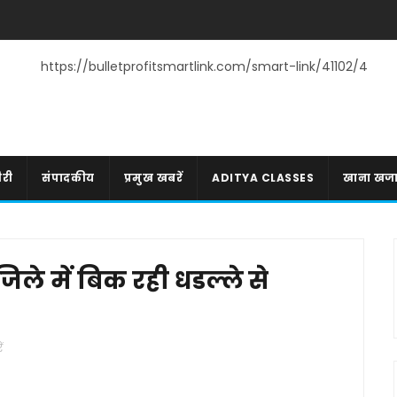
https://bulletprofitsmartlink.com/smart-link/41102/4
री
संपादकीय
प्रमुख खबरें
ADITYA CLASSES
खाना खज
िले में बिक रही धडल्ले से
ं