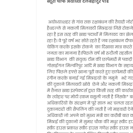
ब्यूरो चीफ अयोध्या दलबहादुर पांडे
अयोध्या।शहर से गांव तक रक्षाबंधन की तैयारी जोर
हैधडल्ले से नकली मिलावटी मिठाइयां जिसे रोकने म
रहा है इस तरह की खाद्य पदार्थों में मिलावट का 
रहा है। वे पूरे वर्ष भर सोते रहते हैं जब रक्षाबंधन
चेकिंग करके इसके रोकने का दिखावा मात्र करते ह
जनता का मानना है।पिछले वर्ष भी रुदौली तहसील 
खाद्य विभाग की संयुक्त टीम की छापेमारी में पकड़ी
गोसाईगंज मिल्कीपुर आदि में खाद्य विभाग के सह
लिए पिछले हफ्ते खाना पूरी करते हुए छापेमारी
रंगीन करके बनाई गई मिठाइयों के नमूने भरे गए है
की दुकाने मिलावटी खोवे छेने और नकली मिठाइयां
में तैनात खाद्य इंस्पेक्टर्स द्वारा किसी तरह की कार्
के त्योहार पर मोटी रकम वसूली जाती है जिसके* बदल
अधिकारियों के संरक्षण में पूरे साल भर चलता रहता 
दुकानदारों की सैंपलिंग की जाती है जो माहवारी देने म
अधिकारी जो अपने को मुख्य मंत्री का करीबी बात क
मिठाई की दुकानों में सुमार चौक की मधुर स्वीट 
स्वीट हाउस प्रकाश स्वीट हाउस गणेश स्वीट हाउस न