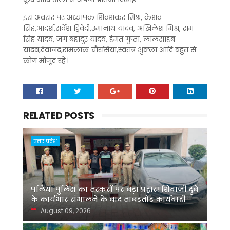
इस अवसर पर अध्यापक शिवशंकर मिश्र, केशव
सिंह,आदर्श,सर्वेश द्विवेदी,उमानाथ यादव, अखिलेश मिश्र, राम
सिंह यादव, जंग बहादुर यादव, हेमंत गुप्ता, लालसाहब
यादव,देवानंद,रामलाल चौरसिया,स्वतंत्र शुक्ला आदि बहुत से
लोग मौजूद रहे।
RELATED POSTS
उत्तर प्रदेश
पलिया पुलिस का तस्करों पर बड़ा प्रहार! शिवाजी दुबे
के कार्यभार संभालने के बाद ताबड़तोड़ कार्यवाही
August 09, 2026