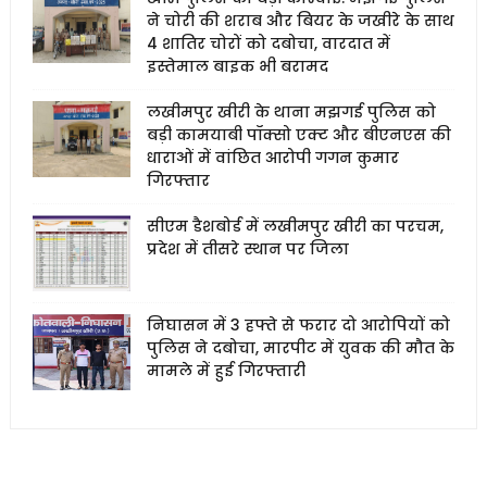
ने चोरी की शराब और बियर के जखीरे के साथ
4 शातिर चोरों को दबोचा, वारदात में
इस्तेमाल बाइक भी बरामद
लखीमपुर खीरी के थाना मझगई पुलिस को
बड़ी कामयाबी पॉक्सो एक्ट और बीएनएस की
धाराओं में वांछित आरोपी गगन कुमार
गिरफ्तार
सीएम डैशबोर्ड में लखीमपुर खीरी का परचम,
प्रदेश में तीसरे स्थान पर जिला
निघासन में 3 हफ्ते से फरार दो आरोपियों को
पुलिस ने दबोचा, मारपीट में युवक की मौत के
मामले में हुई गिरफ्तारी