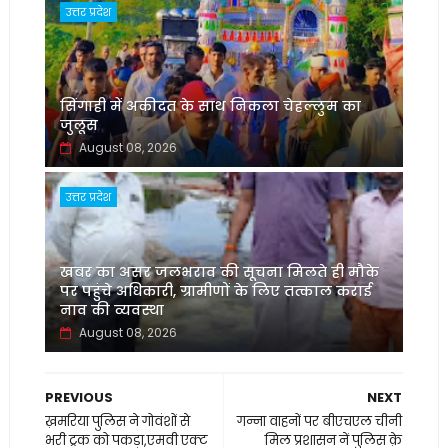
उत्तर प्रदेश
सिंगाही में अकीदत के साथ निकला चेहल्लुम का
जुलूस
August 08, 2026
उत्तर प्रदेश
खबर का असर जलभराव की सूचना मिलते ही मौके
पर पहुंचे अधिकारी, ग्रामीणों के लिए तत्काल कराई
नाव की व्यवस्था
August 08, 2026
PREVIOUS
NEXT
ख़मरिया पुलिस ने गोवंशों से
गन्ना वाहनों पर बीएचएल चीनी
भरी ट्रक को पकड़ा,एमवी एक्ट
मिल प्रशासन नें पुलिस क़े