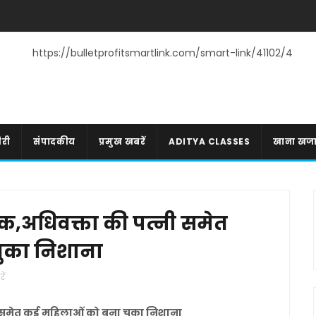
https://bulletprofitsmartlink.com/smart-link/41102/4
री
संपादकीय
प्रमुख खबरें
ADITYA CLASSES
खाना खज
ंक,अधिवक्ता की पत्नी समेत
ुका निशाना
ें
नी समेत कई महिलाओं को बना चुका निशाना