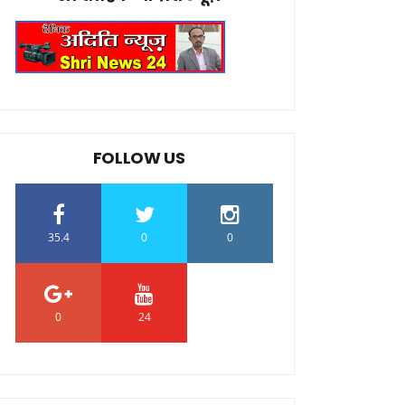
FOLLOW US
35.4
0
0
0
24
0