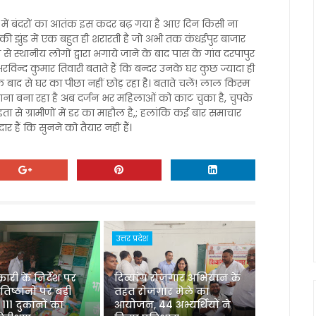
ुर में बंदरों का आतंक इस कदर बढ़ गया है आए दिन किसी ना
 की झुंड में एक बहुत ही शरारती है जो अभी तक कंधईपुर बाजार
 से स्थानीय लोगों द्वारा भगाये जाने के बाद पास के गांव दरपापुर
 अरविन्द कुमार तिवारी बताते हैं कि बन्दर उनके घर कुछ ज्यादा ही
ाद से घर का पीछा नहीं छोड़ रहा है। बताते चलें! लाल किस्म
ना बना रहा है अब दर्जन भर महिलाओं को काट चुका है, चुपके
ता से ग्रामीणों में डर का माहौल है,; हलांकि कई बार समाचार
दार हैं कि सुनने को तैयार नहीं हैं।
उत्तर प्रदेश
री के निर्देश पर
दिव्यांग रोजगार अभियान के
रतिष्ठानों पर बड़ी
तहत रोजगार मेले का
 111 दुकानों का
आयोजन, 44 अभ्यर्थियों ने