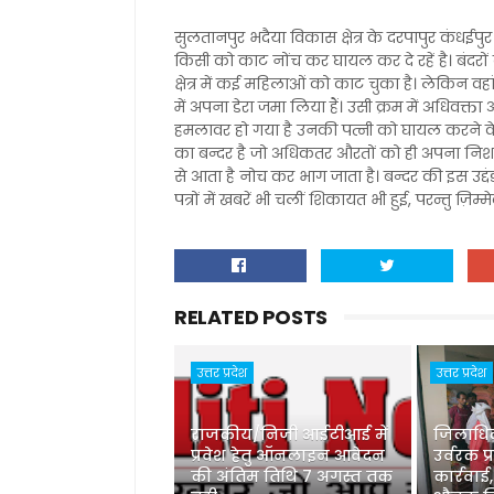
सुलतानपुर भदैया विकास क्षेत्र के दरपापुर कंधईप
किसी को काट नोंच कर घायल कर दे रहें है। बंदरों
क्षेत्र में कई महिलाओं को काट चुका है। लेकिन वहां
में अपना डेरा जमा लिया हैं। उसी क्रम में अधिवक्ता
हमलावर हो गया है उनकी पत्नी को घायल करने के ब
का बन्दर है जो अधिकतर औरतों को ही अपना निशा
से आता है नोच कर भाग जाता है। बन्दर की इस उद्दंड
पत्रों में खबरें भी चलीं शिकायत भी हुई, परन्तु ज़िम्मे
RELATED POSTS
उत्तर प्रदेश
उत्तर प्रदेश
राजकीय/निजी आईटीआई में
जिलाधिका
प्रवेश हेतु ऑनलाइन आवेदन
उर्वरक प्
की अंतिम तिथि 7 अगस्त तक
कार्रवाई,