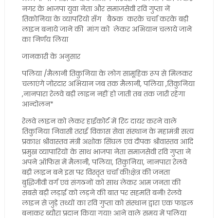
नगर के भाजपा युवा नेता और समाजसेवी रवि गुप्ता नें
तिकोनिया के व्यापरियो सँग बैठक करके चर्चा करके बड़ी
लाइन बनाये जाने की मांग को लेकर अभियान चलाये जाने
का निर्णय लिया
जानकारी के अनुसार
पलिया /मैलानी तिकुनिया के लोग सामूहिक रूप से मिलकर
चलाएंगे जोरदार अभियान जब तक मैलानी, पलिया ,तिकुनिया
,नानपारा रेलवे बड़ी लाइन नहीं हो जाती तब तक जारी रहेगा
आन्दोलन*
रेलवे लाइन को लेकर हाईकोर्ट में रिट दायर करने वाले
तिकुनिया निवासी तराई विकास सेवा संस्थान के महामंत्री सत्य
प्रकाश श्रीवास्तव मंत्री अशोक सिंघल एवं दीपक श्रीवास्तव आदि
प्रमुख व्यापारियों के साथ भाजपा नेता समाजसेवी रवि गुप्ता ने
अपने ऑफिस में मैलानी, पलिया, तिकुनिया, नानपारा रेलवे
बड़ी लाइन बने इस पर विस्तृत चर्चा की!क्षेत्र की जनता
बुद्धिजीवी वर्ग एवं संगठनों को साथ लेकर आम जनता की
सबसे बड़ी लड़ाई को लड़ने की बात पर सहमति बनी! रेलवे
लाइन से जुड़े तथ्यों का रवि गुप्ता को संस्थान द्वारा एक फाइल
बनाकर ब्यौरा प्रदान किया गया! आने वाले समय में पलिया