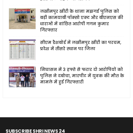
लखीमपुर खीरी के थाना मझगई पुलिस को
बड़ी कामयाबी पॉक्सो एक्ट और बीएनएस की
धाराओं में वांछित आरोपी गगन कुमार
गिरफ्तार
सीएम डैशबोर्ड में लखीमपुर खीरी का परचम,
प्रदेश में तीसरे स्थान पर जिला
निघासन में 3 हफ्ते से फरार दो आरोपियों को
पुलिस ने दबोचा, मारपीट में युवक की मौत के
मामले में हुई गिरफ्तारी
SUBSCRIBE SHRI NEWS 24