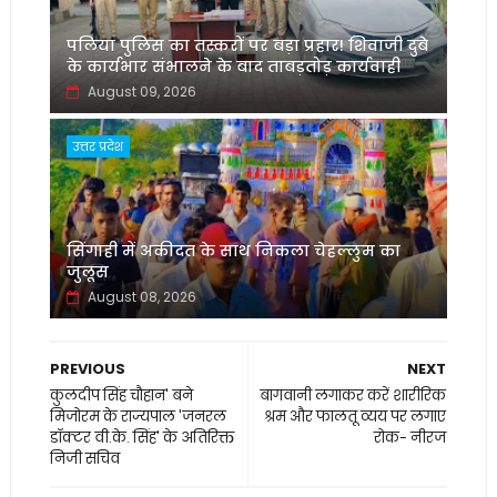
पलिया पुलिस का तस्करों पर बड़ा प्रहार! शिवाजी दुबे
के कार्यभार संभालने के बाद ताबड़तोड़ कार्यवाही
August 09, 2026
उत्तर प्रदेश
सिंगाही में अकीदत के साथ निकला चेहल्लुम का
जुलूस
August 08, 2026
PREVIOUS
NEXT
कुलदीप सिंह चौहान' बने
बागवानी लगाकर करें शारीरिक
मिजोरम के राज्यपाल 'जनरल
श्रम और फालतू व्यय पर लगाए
डॉक्टर वी.के. सिंह' के अतिरिक्त
रोक- नीरज
निजी सचिव