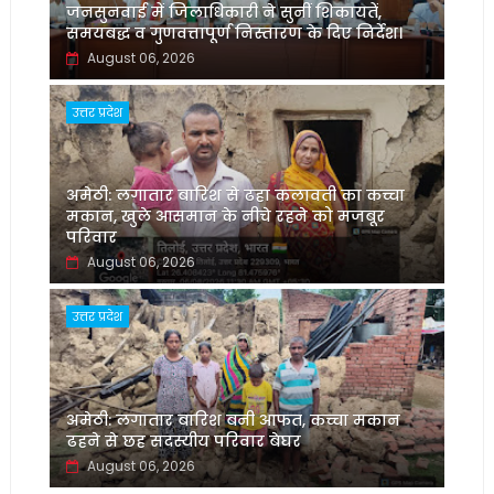
जनसुनवाई में जिलाधिकारी ने सुनीं शिकायतें,
समयबद्ध व गुणवत्तापूर्ण निस्तारण के दिए निर्देश।
August 06, 2026
उत्तर प्रदेश
अमेठी: लगातार बारिश से ढहा कलावती का कच्चा
मकान, खुले आसमान के नीचे रहने को मजबूर
परिवार
August 06, 2026
उत्तर प्रदेश
अमेठी: लगातार बारिश बनी आफत, कच्चा मकान
ढहने से छह सदस्यीय परिवार बेघर
August 06, 2026