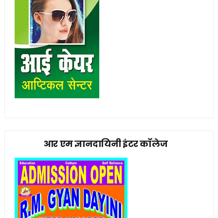
आर एम ज्ञानदायिनी इंटर कॉलेज