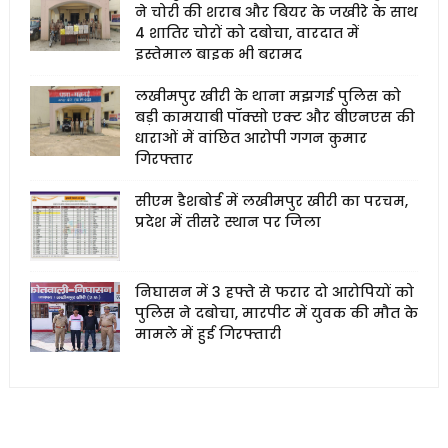
ने चोरी की शराब और बियर के जखीरे के साथ
4 शातिर चोरों को दबोचा, वारदात में
इस्तेमाल बाइक भी बरामद
लखीमपुर खीरी के थाना मझगई पुलिस को
बड़ी कामयाबी पॉक्सो एक्ट और बीएनएस की
धाराओं में वांछित आरोपी गगन कुमार
गिरफ्तार
सीएम डैशबोर्ड में लखीमपुर खीरी का परचम,
प्रदेश में तीसरे स्थान पर जिला
निघासन में 3 हफ्ते से फरार दो आरोपियों को
पुलिस ने दबोचा, मारपीट में युवक की मौत के
मामले में हुई गिरफ्तारी