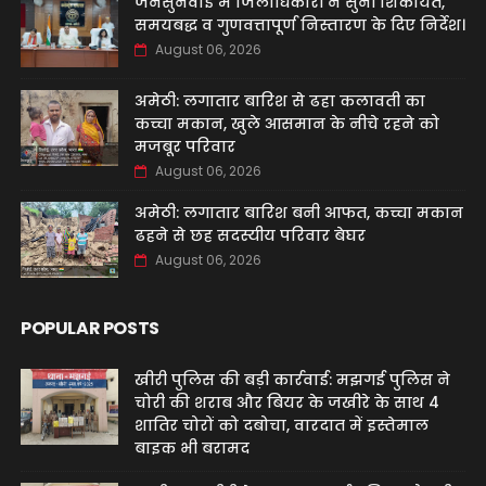
जनसुनवाई में जिलाधिकारी ने सुनीं शिकायतें,
समयबद्ध व गुणवत्तापूर्ण निस्तारण के दिए निर्देश।
August 06, 2026
अमेठी: लगातार बारिश से ढहा कलावती का
कच्चा मकान, खुले आसमान के नीचे रहने को
मजबूर परिवार
August 06, 2026
अमेठी: लगातार बारिश बनी आफत, कच्चा मकान
ढहने से छह सदस्यीय परिवार बेघर
August 06, 2026
POPULAR POSTS
खीरी पुलिस की बड़ी कार्रवाई: मझगई पुलिस ने
चोरी की शराब और बियर के जखीरे के साथ 4
शातिर चोरों को दबोचा, वारदात में इस्तेमाल
बाइक भी बरामद