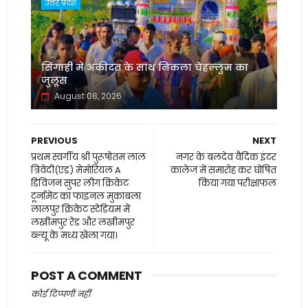
उत्तर प्रदेश
सिंगाही में अकीदत के साथ निकला चेहल्लुम का
जुलूस
August 08, 2026
PREVIOUS
NEXT
प्रथम स्वर्गीय श्री पुरूषोतम लाल
नगर के बलदेव वैदिक इंटर
त्रिवेदी(एड) मेमोरियल A
कालेज में समारोह कर घोषित
डिविजन सुपर लीग क्रिकेट
किया गया परीक्षाफल
टूर्नामेंट का फाइनल मुकाबला
लालपुर क्रिकेट स्टेडियम में
लखीमपुर रेड और लखीमपुर
ब्ल्यू के मध्य खेला गया।
POST A COMMENT
कोई टिप्पणी नहीं