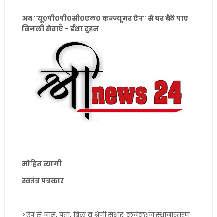
अब "यू०पी०पी०सी०एल० कन्ज्यूमर ऐप" से घर बैठें पाएं
बिजली सेवाएँ - ईशा दुहन
मोहित त्यागी
स्वतंत्र पत्रकार
>ऐप से नाम, पता, बिल व श्रेणी सुधार, कनेक्शन स्थानान्तरण