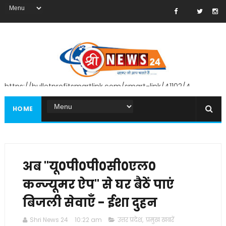
https://bulletprofitsmartlink.com/smart-link/41102/4
HOME
अब "यू०पी०पी०सी०एल०
कन्ज्यूमर ऐप" से घर बैठें पाएं
बिजली सेवाएँ - ईशा दुहन
Shri News 24
10:22 am
उत्तर प्रदेश
,
प्रमुख खबरें