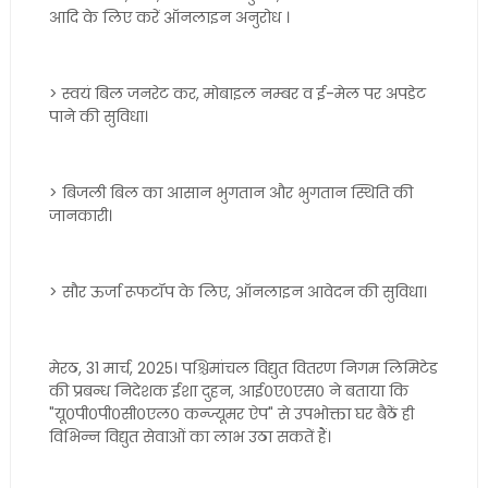
आदि के लिए करें ऑनलाइन अनुरोध ।
> स्वयं बिल जनरेट कर, मोबाइल नम्बर व ई-मेल पर अपडेट
पाने की सुविधा।
> बिजली बिल का आसान भुगतान और भुगतान स्थिति की
जानकारी।
> सौर ऊर्जा रूफटॉप के लिए, ऑनलाइन आवेदन की सुविधा।
मेरठ, 31 मार्च, 2025। पश्चिमांचल विद्युत वितरण निगम लिमिटेड
की प्रबन्ध निदेशक ईशा दुहन, आई०ए०एस० ने बताया कि
"यू०पी०पी०सी०एल० कन्ज्यूमर ऐप" से उपभोक्ता घर बैठें ही
विभिन्न विद्युत सेवाओं का लाभ उठा सकतें हैं।