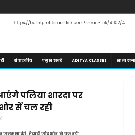
https://bulletprofitsmartlink.com/smart-link/41102/4
री
संपादकीय
प्रमुख खबरें
ADITYA CLASSES
खाना खज
ो आएंगे पलिया शारदा पर
ोर सें चल रही
ें
ा पर जनसभा की तैयारी जोर शोर सें चल रही