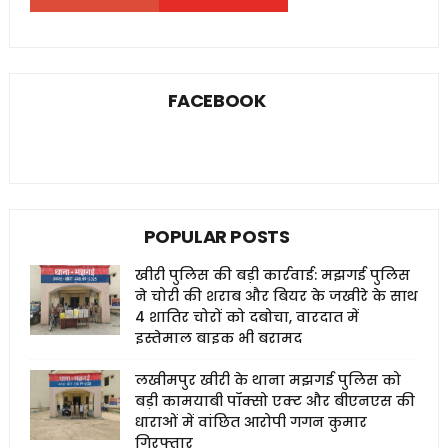
FACEBOOK
POPULAR POSTS
खीरी पुलिस की बड़ी कार्रवाई: मझगई पुलिस
ने चोरी की शराब और बियर के जखीरे के साथ
4 शातिर चोरों को दबोचा, वारदात में
इस्तेमाल बाइक भी बरामद
लखीमपुर खीरी के थाना मझगई पुलिस को
बड़ी कामयाबी पॉक्सो एक्ट और बीएनएस की
धाराओं में वांछित आरोपी गगन कुमार
गिरफ्तार