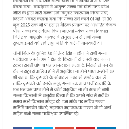
कार्यक्रम का आयोजन गोला चीनी के सभागार मे आयोजित
किया गया। कार्यक्रम में आयुक्त गन्ना एवं चीनी उत्तर प्रदेश
नीति के द्वारा जारी गन्ना सर्वे बिंदुवार व्याख्यान किया गया,
जिसमें अवगत कराया गया कि गन्ना सर्वे कार्य 01 मई से 30
जून 2025 तक जी पी एस से मैट्रिक प्रणाली पर आधारित केवल
पौधा गन्ना का सर्वेक्षण किया जाएगा। ज्येष्ठ गन्ना विकाश
निरीक्षक आशुतोष मधुकर ने संयुक्त रूप से सभी गन्ना
सुपरवाइजरो को सर्वे सट्टा नीति के बारे में जानकारी दी।
चीनी मिल के युनिट हेड जितेन्द्र सिंह जादौन ने सभी गन्ना
पर्यवेक्षक अपने-अपने क्षेत्र के किसानों से संपर्क कर गन्ना
रकवा संबंधी घोषणा पत्र आनलाइन भरवा दे, जिससे सीजन के
दौरान सट्टा संचालित होने में असुविधा ना होने पाए। उन्होंने यह
भी बताया कि कृषकों के मोबाइल नंबर भी अपडेट कर लें
ताकि कृषकों को उनके सट्टा, गन्ना रकवा व पर्ची इत्यादि के
एस एम एस प्राप्त होने में कोई असुविधा ना हो। साथ ही सभी
गन्ना किसानो से अनुरोध किया है कि अपने गांव में सर्वे के
समय सभी किसान मौजूद रहे। इस मौके पर सचिव गन्ना
समिति बलवंत चौधरी, सहायक महाप्रबंधक गन्ना ओ डी शर्मा
सहित सभी गन्ना पर्यवेक्षक उपस्थित रहे।