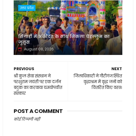
उत्तर प्रदेश
सिंगाही में अकीदत के साथ निकला चेहल्लुम का
जुलूस
August 08, 2026
PREVIOUS
NEXT
श्री कुल सेवा संस्थान ने
जिलाधिकारी ने गौरीगंज स्थित
परशुराम जयंती पर एक दर्जन
वृद्धाश्रम में वृद्ध जनों को
बटुक का करवाया यज्ञयोपवीत
वितरित किए वस्त्र।
संस्कार
POST A COMMENT
कोई टिप्पणी नहीं