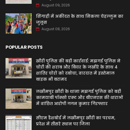
August 09, 2026
सिंगाही में अकीदत के साथ निकला चेहल्लुम का
जुलूस
August 08, 2026
POPULAR POSTS
खीरी पुलिस की बड़ी कार्रवाई: मझगई पुलिस ने
चोरी की शराब और बियर के जखीरे के साथ 4
शातिर चोरों को दबोचा, वारदात में इस्तेमाल
बाइक भी बरामद
लखीमपुर खीरी के थाना मझगई पुलिस को बड़ी
कामयाबी पॉक्सो एक्ट और बीएनएस की धाराओं
में वांछित आरोपी गगन कुमार गिरफ्तार
सीएम डैशबोर्ड में लखीमपुर खीरी का परचम,
प्रदेश में तीसरे स्थान पर जिला