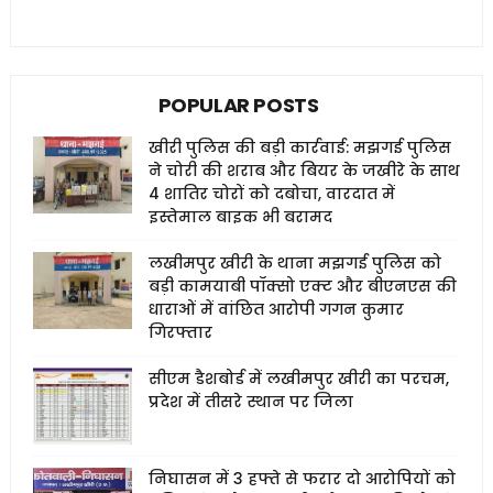
POPULAR POSTS
खीरी पुलिस की बड़ी कार्रवाई: मझगई पुलिस
ने चोरी की शराब और बियर के जखीरे के साथ
4 शातिर चोरों को दबोचा, वारदात में
इस्तेमाल बाइक भी बरामद
लखीमपुर खीरी के थाना मझगई पुलिस को
बड़ी कामयाबी पॉक्सो एक्ट और बीएनएस की
धाराओं में वांछित आरोपी गगन कुमार
गिरफ्तार
सीएम डैशबोर्ड में लखीमपुर खीरी का परचम,
प्रदेश में तीसरे स्थान पर जिला
निघासन में 3 हफ्ते से फरार दो आरोपियों को