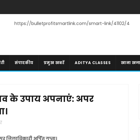
https://bulletprofitsmartlink.com/smart-link/41102/4
री
संपादकीय
प्रमुख खबरें
ADITYA CLASSES
खाना खज
बचाव के उपाय अपनाएं: अपर
ा।
ें
अपर जिलाधिकारी अर्पित गुप्ता।