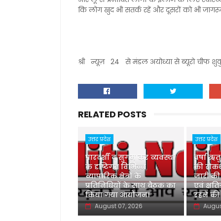
कि लोग खुद भी सतर्क रहें और दूसरों को भी जागर
श्री न्यूज़ 24 से मंडल अयोध्या से ब्यूरो चीफ श
RELATED POSTS
उत्तर प्रदेश
उत्तर प्रदेश
पारदर्शी व सुगम कर व्यवस्था
वर्षा ऋत
के दृष्टिगत विभिन्न
की रोकथ
व्यापारिक क्षेत्रों के
जारी की
प्रतिनिधियों के साथ बैठक का
एवं क्षति
किया गया आयोजन।
रहने की
August 07, 2026
Augus