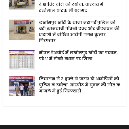
4 शातिर चोरों को दबोचा, वारदात में
इस्तेमाल बाइक भी बरामद
लखीमपुर खीरी के थाना मझगई पुलिस को
बड़ी कामयाबी पॉक्सो एक्ट और बीएनएस की
धाराओं में वांछित आरोपी गगन कुमार
गिरफ्तार
सीएम डैशबोर्ड में लखीमपुर खीरी का परचम,
प्रदेश में तीसरे स्थान पर जिला
निघासन में 3 हफ्ते से फरार दो आरोपियों को
पुलिस ने दबोचा, मारपीट में युवक की मौत के
मामले में हुई गिरफ्तारी