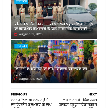
उत्तर प्रदेश
पलिया पुलिस का तस्करों पर बड़ा प्रहार! शिवाजी दुबे
के कार्यभार संभालने के बाद ताबड़तोड़ कार्यवाही
August 09, 2026
उत्तर प्रदेश
सिंगाही में अकीदत के साथ निकला चेहल्लुम का
जुलूस
August 08, 2026
PREVIOUS
NEXT
नगर पालिका के नवागत ईओ
कम लागत में अधिक गन्ना
सँग चैयरमैन व सभासदों के साथ
उत्पादन हेतु कृषि वैज्ञानिकों ने