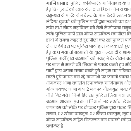
गाजियाबाद
। पुलिस कमिश्नरेट गाजियाबाद के थान
हेतु 16 जुलाई को स्वाट टीम ट्रांस हिंडन जोन व था
वसुन्धरा टी पाईंट ग्रीन बेल्ट के पास रेलवे ल
संदिग्ध युवकों को पुलिस पार्टी द्वारा रुकने का
रुके तथा मोटर साइकिल को तेजी से मोड़कर वसुन्
लगे। पुलिस पार्टी द्वारा मोटर साइकिल का पीछा क
हाथों में तमंचा लहराते हुए पीछा कर रही पुलिस प
से मार देंगे इस पर पुलिस पार्टी द्वारा ललकारते 
हेतु कहा गया तो बदमाशों के द्वारा जल्दबादी व 
पुलिस पार्टी द्वारा बदमाशों को पकड़ने के दौरान 
पर जान से मारने की नियत से फायर करते हुए मौके
पार्टी द्वारा अपना बचाव करते हुये साहस का परिचय द
करते हुये फायर कर रहे बदमाशों पर जवाबी फायर क
भीमनगर थाना क्रासिंग रिपब्लिक गाजियाबाद और सु
गोल चक्कर थाना बीटा 2 जनपद गौतमबुद्ध नगर के 
नीचे गिर गये । जिन्हें हिरासत पुलिस लिया गया 
बदमाश आकाश पुत्र राजा निवासी नट मढईया लेवर
नगर उम्र को मौके पर दौड़कर पुलिस द्वारा पकड लि
तमंचा, 02 खोखा कारतूस, 02 जिन्दा कारतूस, लूट क
मोटर साइकिल सहित गिरफ्तार कर घायलों को इलाज
प्रचलित है।