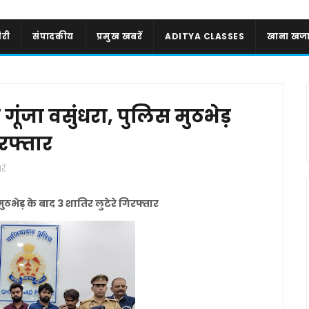
री
संपादकीय
प्रमुख खबरें
ADITYA CLASSES
खाना खज
गूंजा वसुंधरा, पुलिस मुठभेड़
िरफ्तार
ें
ुठभेड़ के बाद 3 शातिर लुटेरे गिरफ्तार