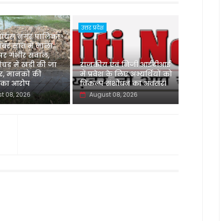
उत्तर प्रदेश
 जायस नगर पालिका
 नंबर सात में नाला
 पर गंभीर सवाल,
ड़ में खड़ी की जा
‌राजकीय एवं निजी आईटीआई
ार, मानकों की
में प्रवेश के लिए अभ्यर्थियों को
 का आरोप
विकल्प संशोधन का अवसर।
t 08, 2026
August 08, 2026