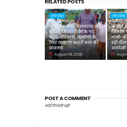
RELATED POSTS
उत्तर प्रदेश
उत्तर प्रदेश
अमेठी:
खबर का असर जलभराव की
के वार्ड
सूचना मिलते ही मौके पर
निर्माण
पहुंचे अधिकारी, ग्रामीणों के
पानी-कीच
लिए तत्काल कराई नाव की
रही दीव
व्यवस्था
अनदेखी
August 08, 2026
Augus
POST A COMMENT
कोई टिप्पणी नहीं