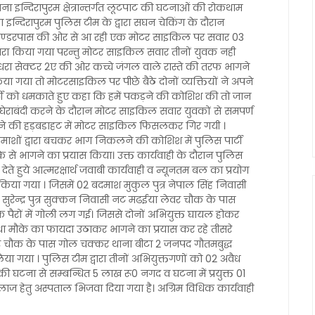
ा इन्दिरापुरम क्षेत्रान्तर्गत लूटपाट की घटनाओं की रोकथाम
ना इन्दिरापुरम पुलिस टीम के द्वारा सघन चेकिंग के दौरान
ाइन अण्डरपास की ओर से आ रही एक मोटर साइकिल पर सवार 03
 इशारा किया गया परन्तु मोटर साइकिल सवार तीनों युवक नही
धरा सेक्टर 2ए की ओर कच्चे जंगल वाले रास्ते की तरफ भागने
िया गया तो मोटरसाइकिल पर पीछे बैठे दोनों व्यक्तियों ने अपने
ार्टी को धमकाते हुए कहा कि हमें पकड़ने की कोशिश की तो जान
हुए घेराबंदी करने के दौरान मोटर साइकिल सवार युवकों से समपर्ण
भागने की हड़बडाहट में मोटर साइकिल फिसलकर गिर गयी ।
बदमाशों द्वारा बचकर भाग निकलने की कोशिश में पुलिस पार्टी
 से भागने का प्रयास किया। उक्त कार्यवाही के दौरान पुलिस
ेते हुये आत्मरक्षार्थ जवाबी कार्यवाही व न्यूनतम बल का प्रयोग
िया गया । जिसमें 02 बदमाश मुकुल पुत्र नेपाल सिंह निवासी
रेन्द्र पुत्र सुक्कन निवासी नट मढईया लेवर चौक के पास
पैरों में गोली लग गई। जिससे दोनों अभियुक्त घायल होकर
तथा मौके का फायदा उठाकर भागने का प्रयास कर रहे तीसरे
 चौक के पास गोल चक्कर थाना बीटा 2 जनपद गौतमबुद्ध
या गया । पुलिस टीम द्वारा तीनों अभियुक्तगणों को 02 अवैध
ी घटना से सम्बन्धित 5 लाख रू0 नगद व घटना में प्रयुक्त 01
 हेतु अस्पताल भिजवा दिया गया है। अग्रिम विधिक कार्यवाही