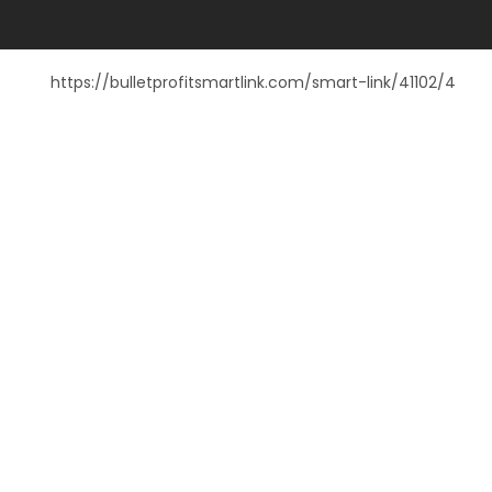
https://bulletprofitsmartlink.com/smart-link/41102/4