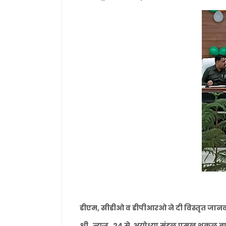
डीएम, सीडीओ व डीपीआरओ ने दी विस्तृत जान
श्री न्यूज़ 24 से अयोध्या मंडल प्रमुख शुकुल