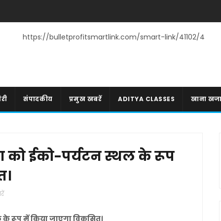
https://bulletprofitsmartlink.com/smart-link/41102/4
री
संपादकीय
प्रमुख खबरें
ADITYA CLASSES
खाना खज
षण को ईको-पर्यटन स्थल के रूप
त।
ें
ल के रूप में किया जाएगा विकसित।