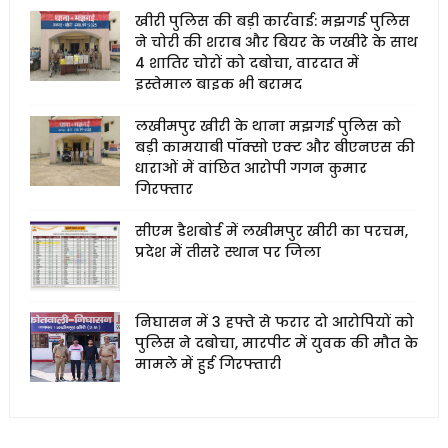
खीरी पुलिस की बड़ी कार्रवाई: मझगई पुलिस
ने चोरी की शराब और बियर के जखीरे के साथ
4 शातिर चोरों को दबोचा, वारदात में
इस्तेमाल बाइक भी बरामद
लखीमपुर खीरी के थाना मझगई पुलिस को
बड़ी कामयाबी पॉक्सो एक्ट और बीएनएस की
धाराओं में वांछित आरोपी गगन कुमार
गिरफ्तार
सीएम डैशबोर्ड में लखीमपुर खीरी का परचम,
प्रदेश में तीसरे स्थान पर जिला
निघासन में 3 हफ्ते से फरार दो आरोपियों को
पुलिस ने दबोचा, मारपीट में युवक की मौत के
मामले में हुई गिरफ्तारी