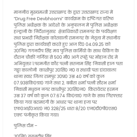
माननीय मुख्यमन्त्री उत्तराखण्ड के द्वारा उत्तराखण्ड राज्य में
“Drug Free Devbhoomi” कार्यक्रम के दृष्टिगत वरिष्ठ
पुलिस अधीक्षक के आदेशों के अनुपालन में पुलिस अधीक्षक
हल्द्वानी के निर्देशानुसार क्षेत्राधिकारी रामनगर के पर्यवेक्षण
तथा प्रभारी निरीक्षक कोतवाली रामनगर के नेतृत्व में स्थानीय
पुलिस द्वारा कार्यवाही करते हुए आज दि0 04.09.25 को
उ0नि0 गगनदीप सिंह मय पुलिस कर्मियो के साथ चैकिंग के
दौरान चौकी गर्जिया से 500 मी0 आगे रपट्टे पर मोहान रोड मे
अभियुक्ता 1.परमजीत कौर पत्नी सतनाम सिंह निवासी हाल पता
गड्डा कालोनी काशीपुर उ0सिं0 न0 व स्थायी पता डांदावाला
थाना स्वार जिला रामपुर उ0प्र0 उम्र 40 वर्ष को कुल
07.938कि0ग्रा0 गांजे तथा 2. बबीता शर्मा पत्नी सौरभ शर्मा
निवासी मधुवन नगर काशीपुर उ0सि0न0 किरायेदार हरमन
उम्र 37 वर्ष को कुल 07.674 कि0ग्रा0 गाजे के साथ गिरफ्तार
किया गया बरामदगी के आधार पर थाना हजा पर
एफ0आई0आर0 नं0 328/25 धारा 8/20 एन0डी0पी0एस0
एक्ट पंजीकृत किया गया।
पुलिस टीम –
उ0नि0 गगनदीप सिंह