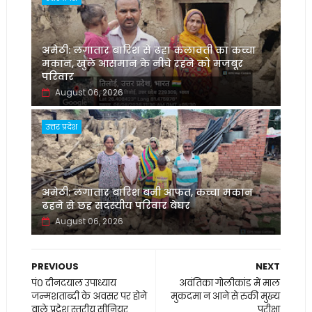
अमेठी: लगातार बारिश से ढहा कलावती का कच्चा
मकान, खुले आसमान के नीचे रहने को मजबूर
परिवार
August 06, 2026
उत्तर प्रदेश
अमेठी: लगातार बारिश बनी आफत, कच्चा मकान
ढहने से छह सदस्यीय परिवार बेघर
August 06, 2026
PREVIOUS
NEXT
पं० दीनदयाल उपाध्याय
अवंतिका गोलीकांड में माल
जन्मशताब्दी के अवसर पर होने
मुकदमा न आने से रुकी मुख्य
वाले प्रदेश स्तरीय सीनियर
परीक्षा