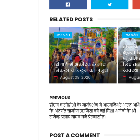
RELATED POSTS
उत्तर प्रदेश
उत्तर प्रदेश
खबर का
सूचना म
पहुंचे अध
सिंगाही में अकीदत के साथ
लिए तत
निकला चेहल्लुम का जुलूस
व्यवस्था
August 08, 2026
Augus
PREVIOUS
डीएम व सीडीओ के मार्गदर्शन में आत्मनिर्भर भारत अभ
के अंतर्गत ग्रामीण उद्यमिता को नई दिशा अमेठी के श्री
राजेन्द्र प्रसाद यादव बने प्रेरणास्रोत।
POST A COMMENT