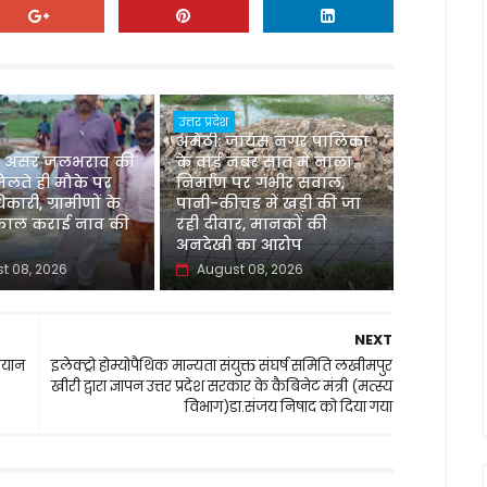
उत्तर प्रदेश
अमेठी: जायस नगर पालिका
 असर जलभराव की
के वार्ड नंबर सात में नाला
िलते ही मौके पर
निर्माण पर गंभीर सवाल,
िकारी, ग्रामीणों के
पानी-कीचड़ में खड़ी की जा
्काल कराई नाव की
रही दीवार, मानकों की
अनदेखी का आरोप
t 08, 2026
August 08, 2026
NEXT
ियान
इलेक्ट्रो होम्योपैथिक मान्यता संयुक्त संघर्ष समिति लखीमपुर
खीरी द्वारा ज्ञापन उत्तर प्रदेश सरकार के कैबिनेट मंत्री (मत्स्य
विभाग)डा.संजय निषाद को दिया गया