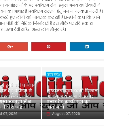
गया।इस मौके पर पर्यावरण सेना प्रमुख अजय क्रांतिकारी ने
ीवन का आधार है।पर्यावरण संरक्षण हेतु जन जागरूकता जरूरी है।
न करते हुए लोगों को जागरूक कर रही है।उन्होंने कहा कि आने
मान पीढ़ी की नैतिक जिम्मेदारी है।इस मौके पर रवि प्रकाश
 मिश्रा,ऊषा देवी सहित अन्य लोग मौजूद रहे।
उत्तर प्रदेश
ु में डूबने की घटनाओं
ाम हेतु एडीएम ने
मुख्यमंत्री युवा उद्यमी विकास
 एडवाइजरी, जर्जर
अभियान योजना के प्रचार-
ग्रस्त मकानों में न
प्रसार हेतु कार्यशाला का
 भी दी सलाह
आयोजन।
t 07, 2026
August 07, 2026