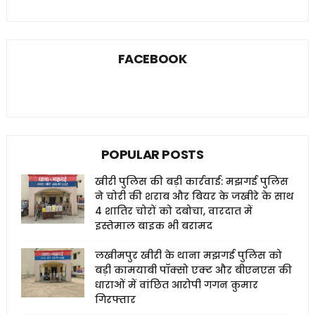
FACEBOOK
POPULAR POSTS
खीरी पुलिस की बड़ी कार्रवाई: मझगई पुलिस
ने चोरी की शराब और बियर के जखीरे के साथ
4 शातिर चोरों को दबोचा, वारदात में
इस्तेमाल बाइक भी बरामद
लखीमपुर खीरी के थाना मझगई पुलिस को
बड़ी कामयाबी पॉक्सो एक्ट और बीएनएस की
धाराओं में वांछित आरोपी गगन कुमार
गिरफ्तार