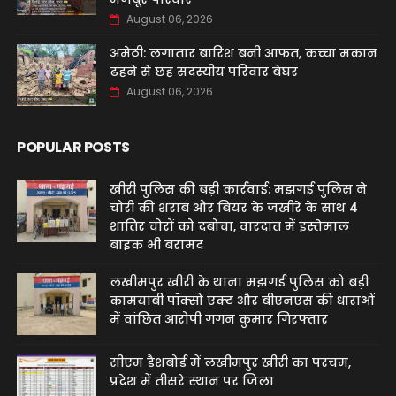
August 06, 2026
अमेठी: लगातार बारिश बनी आफत, कच्चा मकान
ढहने से छह सदस्यीय परिवार बेघर
August 06, 2026
POPULAR POSTS
खीरी पुलिस की बड़ी कार्रवाई: मझगई पुलिस ने
चोरी की शराब और बियर के जखीरे के साथ 4
शातिर चोरों को दबोचा, वारदात में इस्तेमाल
बाइक भी बरामद
लखीमपुर खीरी के थाना मझगई पुलिस को बड़ी
कामयाबी पॉक्सो एक्ट और बीएनएस की धाराओं
में वांछित आरोपी गगन कुमार गिरफ्तार
सीएम डैशबोर्ड में लखीमपुर खीरी का परचम,
प्रदेश में तीसरे स्थान पर जिला