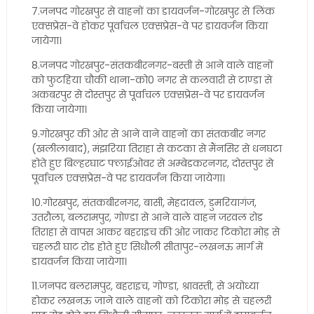
7.जनपद गोरखपुर से वाहनों का डायवर्जन-गोरखपुर से लिंक
एक्सप्रेस-वे होकर पूर्वाचल एक्सप्रेस-वे पर डायवर्जन किया
जायेगा।
8.जनपद गोरखपुर-संतकबीरनगर-बस्ती से आने वाले वाहनों
को फुटहिया चौकी थाना-को0 नगर से कलवारी से टाण्डा से
अकबरपुर से दोस्तपुर से पूर्वाचल एक्सप्रेस-वे पर डायवर्जन
किया जायेगा।
9.गोरखपुर की ओर से आने वाने वाहनों का संतकबीर नगर
(खलीलाबाद), मंझरिया तिराहा से कटका से मैंनसिर से धनघटा
होते हुए बिल्हरघाट फ्लाईओवर से अम्बेडकरनगर, दोस्तपुर से
पूर्वाचल एक्सप्रेस-वे पर डायवर्जन किया जायेगा।
10.गोरखपुर, संतकबीरनगर, बासी, मेहदावल, डुमरियागंज,
उतरौला, बलरामपुर, गोण्डा से आने वाले वाहन जरवल रोड
तिराहा से वापस आकर बहराइच की ओर जाकर टिकोरा मोड़ से
चहलरी घाट रोड होते हुए सिधौली सीतापुर-लखनऊ मार्ग में
डायवर्जन किया जायेगा।
11.जनपद बलरामपुर, बहराइच, गोण्डा, श्रावस्ती, से अयोध्या
होकर लखनऊ जाने वाले वाहनों को टिकोरा मोड़ से चहलरी