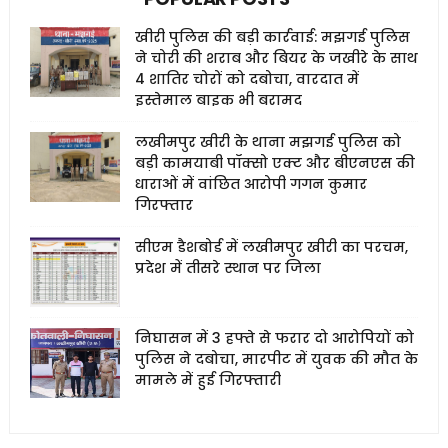
खीरी पुलिस की बड़ी कार्रवाई: मझगई पुलिस
ने चोरी की शराब और बियर के जखीरे के साथ
4 शातिर चोरों को दबोचा, वारदात में
इस्तेमाल बाइक भी बरामद
लखीमपुर खीरी के थाना मझगई पुलिस को
बड़ी कामयाबी पॉक्सो एक्ट और बीएनएस की
धाराओं में वांछित आरोपी गगन कुमार
गिरफ्तार
सीएम डैशबोर्ड में लखीमपुर खीरी का परचम,
प्रदेश में तीसरे स्थान पर जिला
निघासन में 3 हफ्ते से फरार दो आरोपियों को
पुलिस ने दबोचा, मारपीट में युवक की मौत के
मामले में हुई गिरफ्तारी