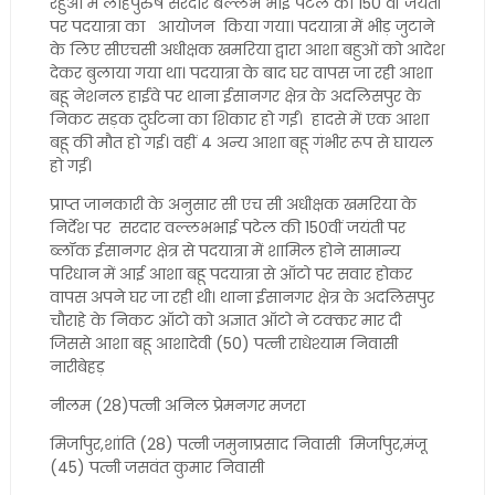
रेहुआ में लौहपुरुष सरदार बल्लभ भाई पटेल की 150 वीं जयंती
पर पदयात्रा का आयोजन किया गया। पदयात्रा में भीड़ जुटाने
के लिए सीएचसी अधीक्षक खमरिया द्वारा आशा बहुओं को आदेश
देकर बुलाया गया था। पदयात्रा के बाद घर वापस जा रही आशा
बहू नेशनल हाईवे पर थाना ईसानगर क्षेत्र के अदलिसपुर के
निकट सड़क दुर्घटना का शिकार हो गईं। हादसे में एक आशा
बहू की मौत हो गई। वहीं 4 अन्य आशा बहू गंभीर रूप से घायल
हो गईं।
प्राप्त जानकारी के अनुसार सी एच सी अधीक्षक खमरिया के
निर्देश पर सरदार वल्लभभाई पटेल की 150वीं जयंती पर
ब्लॉक ईसानगर क्षेत्र से पदयात्रा में शामिल होने सामान्य
परिधान में आई आशा बहू पदयात्रा से ऑटो पर सवार होकर
वापस अपने घर जा रही थी। थाना ईसानगर क्षेत्र के अदलिसपुर
चौराहे के निकट ऑटो को अज्ञात ऑटो ने टक्कर मार दी
जिससे आशा बहू आशादेवी (50) पत्नी राधेश्याम निवासी
नारीबेहड़
नीलम (28)पत्नी अनिल प्रेमनगर मजरा
मिर्जापुर,शांति (28) पत्नी जमुनाप्रसाद निवासी मिर्जापुर,मंजू
(45) पत्नी जसवंत कुमार निवासी