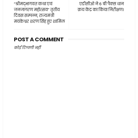
“श्रीमद्भागवत कथा एवं
एडीसीओ ने 6 बी पैक्स धान
जनजागरण महोत्सव” तृतीय
क्रय केंद्र का किया निरीक्षण।
दिवस सम्पन्न, राज्यमंत्री
मयंकेश्वर शरण सिंह हुए शामिल
POST A COMMENT
कोई टिप्पणी नहीं