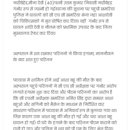
नारीबेहेड,मीना देवी (40)पत्नी उत्तम कुमार निवासी नारीबेहड़
गंभीर रूप से जख्मी हो गई।घटना की सूचना पर पहुंची खमरिया
पुलिस ने घायलों को सी एच सी खमरिया भेजा जहां आशादेवी
को चिकित्सकों ने मृत घोषित कर दिया। वहीं गंभीर रूप से
घायल शांति देवी व नीलम को प्रथमिक उपचार के बाद जिला
मुख्यालय रेफर कर दिया।
अस्पताल में शव रखकर परिजनों ने किया हंगामा, माननौवल
के बाद शांत हुए परिजन
पदयात्रा में शामिल होने आई आशा बहू की मौत के बाद
अस्पताल पहुंचे परिजनों ने सी एच सी अधीक्षक पर गंभीर आरोप
लगाते हंगामा शुरू कर दिया और पीएम परिजनों का आरोप है
कि सी एचसी अधीक्षक खमरिया अमित सिंह द्वारा समस्त आशा
बहुओं और संगिनी को मैसेज के माध्यम से निर्देशित कर
साधारण परिधान में पदयात्रा में अनिवार्य रूप से बुलाया गया था।
जिस कारण एक आशा बहू की मौत हो गई और चार आशा बहू
घायल हो गई। दो घंटे के हंगामे के बाद परिजन पीएम कराने को
राजी हो गए। और पुलिस ने शव को पी एम के लिए भेज दिया।