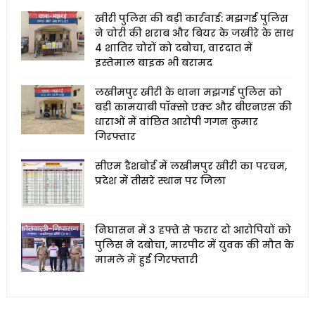
खीरी पुलिस की बड़ी कार्रवाई: मझगई पुलिस
ने चोरी की शराब और बियर के जखीरे के साथ
4 शातिर चोरों को दबोचा, वारदात में
इस्तेमाल बाइक भी बरामद
लखीमपुर खीरी के थाना मझगई पुलिस को
बड़ी कामयाबी पॉक्सो एक्ट और बीएनएस की
धाराओं में वांछित आरोपी गगन कुमार
गिरफ्तार
सीएम डैशबोर्ड में लखीमपुर खीरी का परचम,
प्रदेश में तीसरे स्थान पर जिला
निघासन में 3 हफ्ते से फरार दो आरोपियों को
पुलिस ने दबोचा, मारपीट में युवक की मौत के
मामले में हुई गिरफ्तारी