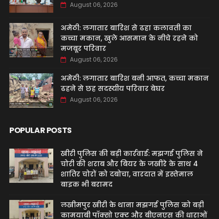
August 06, 2026
अमेठी: लगातार बारिश से ढहा कलावती का
कच्चा मकान, खुले आसमान के नीचे रहने को
मजबूर परिवार
August 06, 2026
अमेठी: लगातार बारिश बनी आफत, कच्चा मकान
ढहने से छह सदस्यीय परिवार बेघर
August 06, 2026
POPULAR POSTS
खीरी पुलिस की बड़ी कार्रवाई: मझगई पुलिस ने
चोरी की शराब और बियर के जखीरे के साथ 4
शातिर चोरों को दबोचा, वारदात में इस्तेमाल
बाइक भी बरामद
लखीमपुर खीरी के थाना मझगई पुलिस को बड़ी
कामयाबी पॉक्सो एक्ट और बीएनएस की धाराओं