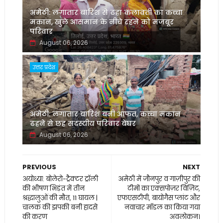
अमेठी: लगातार बारिश से ढहा कलावती का कच्चा
मकान, खुले आसमान के नीचे रहने को मजबूर
परिवार
August 06, 2026
उत्तर प्रदेश
अमेठी: लगातार बारिश बनी आफत, कच्चा मकान
ढहने से छह सदस्यीय परिवार बेघर
August 06, 2026
PREVIOUS
NEXT
अयोध्या: बोलेरो-ट्रैक्टर ट्रॉली
अमेठी में जौनपुर व गाज़ीपुर की
की भीषण भिड़ंत में तीन
टीमों का एक्सपोज़र विज़िट,
श्रद्धालुओं की मौत, 11 घायल |
एफएसटीपी, बायोगैस प्लांट और
चालक की झपकी बनी हादसे
नवाचार मॉडल का किया गया
की करण
अवलोकन।