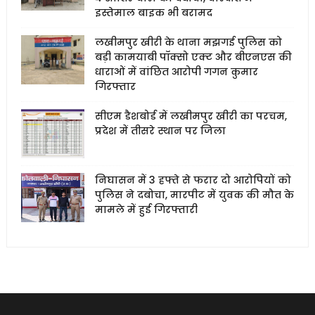
इस्तेमाल बाइक भी बरामद
लखीमपुर खीरी के थाना मझगई पुलिस को
बड़ी कामयाबी पॉक्सो एक्ट और बीएनएस की
धाराओं में वांछित आरोपी गगन कुमार
गिरफ्तार
सीएम डैशबोर्ड में लखीमपुर खीरी का परचम,
प्रदेश में तीसरे स्थान पर जिला
निघासन में 3 हफ्ते से फरार दो आरोपियों को
पुलिस ने दबोचा, मारपीट में युवक की मौत के
मामले में हुई गिरफ्तारी