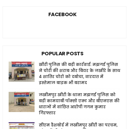
FACEBOOK
POPULAR POSTS
खीरी पुलिस की बड़ी कार्रवाई: मझगई पुलिस
ने चोरी की शराब और बियर के जखीरे के साथ
4 शातिर चोरों को दबोचा, वारदात में
इस्तेमाल बाइक भी बरामद
लखीमपुर खीरी के थाना मझगई पुलिस को
बड़ी कामयाबी पॉक्सो एक्ट और बीएनएस की
धाराओं में वांछित आरोपी गगन कुमार
गिरफ्तार
सीएम डैशबोर्ड में लखीमपुर खीरी का परचम,