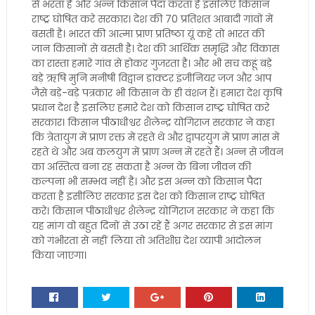
से भरता है और अन्न किसान पैदा करता है इसलिए किसान
राष्ट्र घोषित करे सरकार। देश की 70 प्रतिशत आबादी गांवों में
बसती है। भारत की आत्मा प्राण प्रतिष्ठा यूं कहें तो भारत की
जान किसानों से बसती है। देश की आर्थिक समृद्धि और विकास
का रास्ता हमारे गांव से होकर गुजरता है। और भी सच कहूं बड़े
बड़े ऋषि मुनि मनीषी विद्वान डाक्टर इंजीनियर जज और आप
जैसे बड़े-बड़े पत्रकार भी किसान के ही वंशज हैं। हमारा देश कृषि
प्रधान देश है इसलिए हमारे देश को किसान राष्ट्र घोषित करे
सरकार। किसान पीठाधीश्वर शैलेन्द्र योगिराज सरकार ने कहा
कि त्रेतायुग में प्राण रक्त में रहते थे और द्वापरयुग में प्राण मांस में
रहते थे और अब कलयुग में प्राण अन्न में रहते हैं। अन्न से जीवन
का अस्तित्व बना रह सकता है अन्न के बिना जीवन की
कल्पना भी सम्भव नहीं है। और इस अन्न को किसान पैदा
करता है इसीलिए सरकार इस देश को किसान राष्ट्र घोषित
करे। किसान पीठाधीश्वर शैलेन्द्र योगिराज सरकार ने कहा कि
यह मांग वो बहुत दिनों से उठा रहें हैं अगर सरकार से इस मांग
को गंभीरता से नहीं लिया तो अतिशीघ्र देश व्यापी आंदोलन
किया जाएगा।