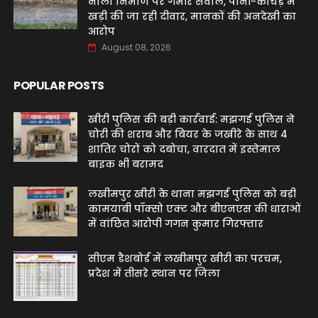
नाला निर्माण पर गंभीर सवाल, पानी-कीचड़ में
खड़ी की जा रही दीवार, मानकों की अनदेखी का
आरोप
August 08, 2026
POPULAR POSTS
खीरी पुलिस की बड़ी कार्रवाई: मझगई पुलिस ने
चोरी की शराब और बियर के जखीरे के साथ 4
शातिर चोरों को दबोचा, वारदात में इस्तेमाल
बाइक भी बरामद
लखीमपुर खीरी के थाना मझगई पुलिस को बड़ी
कामयाबी पॉक्सो एक्ट और बीएनएस की धाराओं
में वांछित आरोपी गगन कुमार गिरफ्तार
सीएम डैशबोर्ड में लखीमपुर खीरी का परचम,
प्रदेश में तीसरे स्थान पर जिला