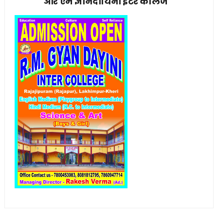
आर एम ज्ञानदायिनी इंटर कॉलेज