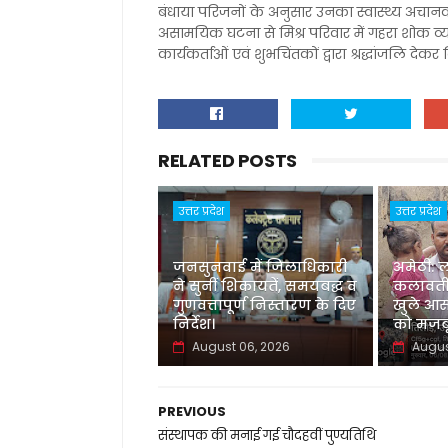
बंधाया परिजनों के अनुसार उनका स्वास्थ्य अचा
असामयिक घटना से मिश्र परिवार में गहरा शोक व्याप्
कार्यकर्ताओं एवं शुभचिंतकों द्वारा श्रद्धांजलि देकर
RELATED POSTS
उत्तर प्रदेश
उत्तर प्रदेश
जनसुनवाई में जिलाधिकारी
अमेठी: 
ने सुनीं शिकायतें, समयबद्ध व
कलावती
गुणवत्तापूर्ण निस्तारण के दिए
खुले आस
निर्देश।
को मजबू
August 06, 2026
Augus
PREVIOUS
संस्थापक की मनाई गई चौदहवीं पुण्यतिथि