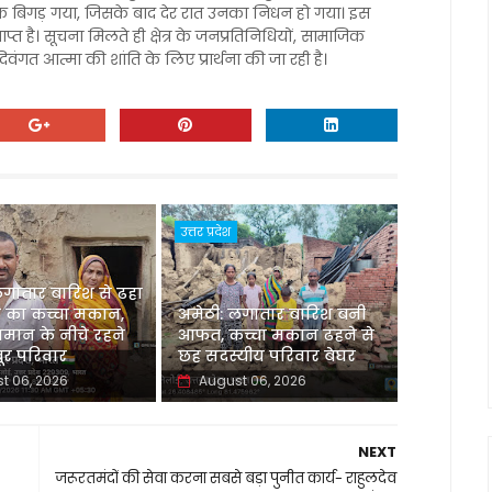
नक बिगड़ गया, जिसके बाद देर रात उनका निधन हो गया। इस
त है। सूचना मिलते ही क्षेत्र के जनप्रतिनिधियों, सामाजिक
 दिवंगत आत्मा की शांति के लिए प्रार्थना की जा रही है।
उत्तर प्रदेश
लगातार बारिश से ढहा
 का कच्चा मकान,
अमेठी: लगातार बारिश बनी
मान के नीचे रहने
आफत, कच्चा मकान ढहने से
र परिवार
छह सदस्यीय परिवार बेघर
t 06, 2026
August 06, 2026
NEXT
जरूरतमंदों की सेवा करना सबसे बड़ा पुनीत कार्य- राहुलदेव