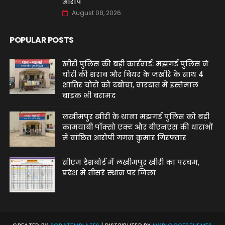
आरोप
August 08, 2026
POPULAR POSTS
खीरी पुलिस की बड़ी कार्रवाई: मझगई पुलिस ने
चोरी की शराब और बियर के जखीरे के साथ 4
शातिर चोरों को दबोचा, वारदात में इस्तेमाल
बाइक भी बरामद
लखीमपुर खीरी के थाना मझगई पुलिस को बड़ी
कामयाबी पॉक्सो एक्ट और बीएनएस की धाराओं
में वांछित आरोपी गगन कुमार गिरफ्तार
सीएम डैशबोर्ड में लखीमपुर खीरी का परचम,
प्रदेश में तीसरे स्थान पर जिला