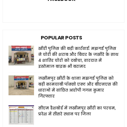
POPULAR POSTS
खीरी पुलिस की बड़ी कार्रवाई: मझगई पुलिस
ने चोरी की शराब और बियर के जखीरे के साथ
4 शातिर चोरों को दबोचा, वारदात में
इस्तेमाल बाइक भी बरामद
लखीमपुर खीरी के थाना मझगई पुलिस को
बड़ी कामयाबी पॉक्सो एक्ट और बीएनएस की
धाराओं में वांछित आरोपी गगन कुमार
गिरफ्तार
सीएम डैशबोर्ड में लखीमपुर खीरी का परचम,
प्रदेश में तीसरे स्थान पर जिला