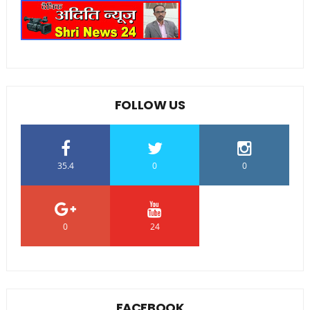
FOLLOW US
35.4
0
0
0
24
0
FACEBOOK