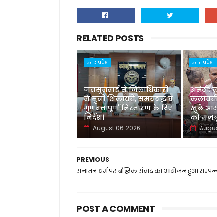
RELATED POSTS
उत्तर प्रदेश
उत्तर प्रदेश
जनसुनवाई में जिलाधिकारी
अमेठी: 
ने सुनीं शिकायतें, समयबद्ध व
कलावती
गुणवत्तापूर्ण निस्तारण के दिए
खुले आस
निर्देश।
को मजबू
August 06, 2026
Augus
PREVIOUS
सनातन धर्म पर बौद्धिक संवाद का आयोजन हुआ सम्पन्
POST A COMMENT