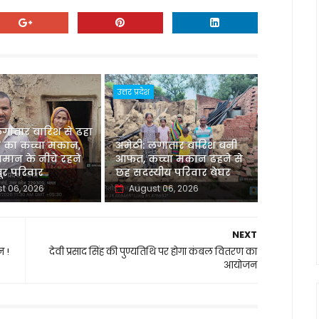
उत्तर प्रदेश
लगातार बारिश से ढहा
 का कच्चा मकान,
अमेठी: लगातार बारिश बनी
मान के नीचे रहने
आफत, कच्चा मकान ढहने से
र परिवार
छह सदस्यीय परिवार बेघर
t 06, 2026
August 06, 2026
NEXT
न !
देवी प्रसाद सिंह की पुण्यतिथि पर होगा कंबल वितरण का
आयोजन