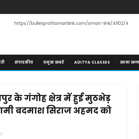
https://bulletprofitsmartlink.com/smart-link/41102/4
री
संपादकीय
प्रमुख खबरें
ADITYA CLASSES
खाना खज
र के गंगोह क्षेत्र में हुई मुठभेड़
इनामी बदमाश सिराज अहमद को
ें