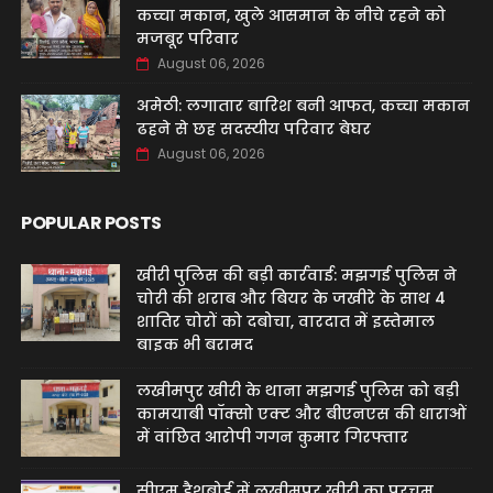
कच्चा मकान, खुले आसमान के नीचे रहने को
मजबूर परिवार
August 06, 2026
अमेठी: लगातार बारिश बनी आफत, कच्चा मकान
ढहने से छह सदस्यीय परिवार बेघर
August 06, 2026
POPULAR POSTS
खीरी पुलिस की बड़ी कार्रवाई: मझगई पुलिस ने
चोरी की शराब और बियर के जखीरे के साथ 4
शातिर चोरों को दबोचा, वारदात में इस्तेमाल
बाइक भी बरामद
लखीमपुर खीरी के थाना मझगई पुलिस को बड़ी
कामयाबी पॉक्सो एक्ट और बीएनएस की धाराओं
में वांछित आरोपी गगन कुमार गिरफ्तार
सीएम डैशबोर्ड में लखीमपुर खीरी का परचम,