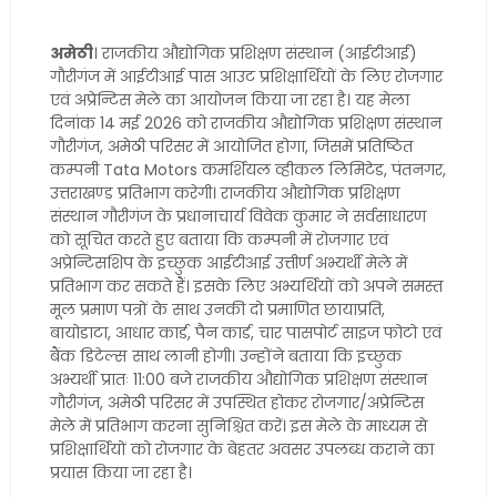
अमेठी
। राजकीय औद्योगिक प्रशिक्षण संस्थान (आईटीआई)
गौरीगंज में आईटीआई पास आउट प्रशिक्षार्थियों के लिए रोजगार
एवं अप्रेन्टिस मेले का आयोजन किया जा रहा है। यह मेला
दिनांक 14 मई 2026 को राजकीय औद्योगिक प्रशिक्षण संस्थान
गौरीगंज, अमेठी परिसर में आयोजित होगा, जिसमें प्रतिष्ठित
कम्पनी Tata Motors कमर्शियल व्हीकल लिमिटेड, पंतनगर,
उत्तराखण्ड प्रतिभाग करेगी। राजकीय औद्योगिक प्रशिक्षण
संस्थान गौरीगंज के प्रधानाचार्य विवेक कुमार ने सर्वसाधारण
को सूचित करते हुए बताया कि कम्पनी में रोजगार एवं
अप्रेन्टिसशिप के इच्छुक आईटीआई उत्तीर्ण अभ्यर्थी मेले में
प्रतिभाग कर सकते हैं। इसके लिए अभ्यर्थियों को अपने समस्त
मूल प्रमाण पत्रों के साथ उनकी दो प्रमाणित छायाप्रति,
बायोडाटा, आधार कार्ड, पैन कार्ड, चार पासपोर्ट साइज फोटो एवं
बैंक डिटेल्स साथ लानी होगी। उन्होंने बताया कि इच्छुक
अभ्यर्थी प्रातः 11:00 बजे राजकीय औद्योगिक प्रशिक्षण संस्थान
गौरीगंज, अमेठी परिसर में उपस्थित होकर रोजगार/अप्रेन्टिस
मेले में प्रतिभाग करना सुनिश्चित करें। इस मेले के माध्यम से
प्रशिक्षार्थियों को रोजगार के बेहतर अवसर उपलब्ध कराने का
प्रयास किया जा रहा है।