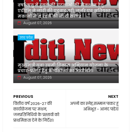
वर्षा ऋतु में डूबने की घटनाओं की रोकथाम हेतु
एडीएम ने जारी की एडवाइजरी, जर्जर एवं क्षतिग्रस्त
मकानों में न रहने की भी दी सलाह
August 07, 2026
उत्तर प्रदेश
मुख्यमंत्री युवा उद्यमी विकास अभियान योजना के
प्रचार-प्रसार हेतु कार्यशाला का आयोजन।
August 07, 2026
PREVIOUS
NEXT
वित्तीय वर्ष 2026-27 की
अपनों का स्नेह,सम्मान पाकर हूं
कार्ययोजना पर मंथन,
अभिभूत - आनंद पांडेय
जनप्रतिनिधियों के प्रस्तावों को
प्राथमिकता देने के निर्देश।