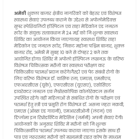
अमेठी
शुक्ला बाजार क्षेत्रीय नागरिकों को बेहतर एवं विशेषज्ञ
स्वास्थ्य सेवाएं उपलब्ध कराने के उद्देश्य से अपोलोमेडिक्स
सुपर स्पेशियलिटी हॉस्पिटल एवं ताहा मेडिकोज एंड जनरल
स्टोर के संयुक्त तत्वावधान में 24 मई को निःशुल्क स्वास्थ्य
शिविर का आयोजन किया जाएगा।यह स्वास्थ्य शिविर ताहा
मेडिकोज एंड जनरल स्टोर, निकट महोना पश्चिम बाजार, शुक्ल
बाजार रोड, अमेठी में सुबह 10 बजे से दोपहर 2 बजे तक
आयोजित होगा। शिविर में अपोलो हॉस्पिटल लखनऊ के वरिष्ठ
विशेषज्ञ चिकित्सक मरीजों का स्वास्थ्य परीक्षण कर
चिकित्सीय परामर्श प्रदान करेंगे।गैस्ट्रो एवं पेट संबंधी रोगों के
लिए वरिष्ठ विशेषज्ञ डॉ. वासिफ रज़ा, एमएस, एमसीएच,
एफआरसीएस (यूके), एफएसीएस (यूएसए), एसोसिएट
डायरेक्टर जनरल एवं लैप्रोस्कोपिक कोलोरेक्टल सर्जन
उपस्थित रहेंगे। वहीं महिलाओं से संबंधित रोगों के परीक्षण एवं
परामर्श हेतु स्त्री एवं प्रसूति रोग विशेषज्ञ डॉ. असना जहरा नक़वी,
एमएस (ऑब्स एंड गायनी), एमआरसीओजी (लंदन) एवं
डिप्लोमा इन रिप्रोडक्टिव मेडिसिन (जर्मनी) अपनी सेवाएं देंगी।
आयोजकों के अनुसार शिविर में मरीजों को निःशुल्क
चिकित्सकीय परामर्श उपलब्ध कराया जाएगा। इसके साथ ही
पात्र एवं जरूरतमंद मरीजों को मुख्यमंत्री राहत कोष के माध्यम