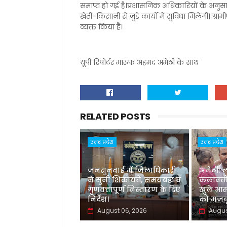
समाप्त हो गई है।प्रशासनिक अधिकारियों के अनुसार 
खेती-किसानी से जुड़े कार्यों में सुविधा मिलेगी। ग्रा
व्यक्त किया है।
यूपी रिपोर्टर मारूफ अहमद अमेठी के साथ
RELATED POSTS
उत्तर प्रदेश
उत्तर प्रदेश
जनसुनवाई में जिलाधिकारी
अमेठी: 
ने सुनीं शिकायतें, समयबद्ध व
कलावती
गुणवत्तापूर्ण निस्तारण के दिए
खुले आस
निर्देश।
को मजबू
August 06, 2026
Augus