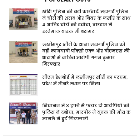
खीरी पुलिस की बड़ी कार्रवाई: मझगई पुलिस
ने चोरी की शराब और बियर के जखीरे के साथ
4 शातिर चोरों को दबोचा, वारदात में
इस्तेमाल बाइक भी बरामद
लखीमपुर खीरी के थाना मझगई पुलिस को
बड़ी कामयाबी पॉक्सो एक्ट और बीएनएस की
धाराओं में वांछित आरोपी गगन कुमार
गिरफ्तार
सीएम डैशबोर्ड में लखीमपुर खीरी का परचम,
प्रदेश में तीसरे स्थान पर जिला
निघासन में 3 हफ्ते से फरार दो आरोपियों को
पुलिस ने दबोचा, मारपीट में युवक की मौत के
मामले में हुई गिरफ्तारी