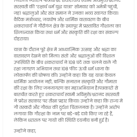
निकली ज्योतिष पीठाधीश्वर शंकराचार्य स्वामी अविमुक्तेश्वरानंद
सरस्वती की “रक्षार्थ धर्म युद्ध यात्रा” सोमवार को अमेठी पहुंची,
जहां श्रद्धालुओं और संत समाज ने उनका भव्य स्वागत किया।
वैदिक मंत्रोच्चार, जयघोष और धार्मिक वातावरण के बीच
शंकराचार्य ने गौरीगंज क्षेत्र के ख्यापुर में प्रस्तावित गौशाला का
शिलान्यास किया तथा धर्म और संस्कृति की रक्षा का संकल्प
दोहराया।
यात्रा के दौरान पूरे क्षेत्र में आध्यात्मिक उत्साह और श्रद्धा का
वातावरण देखने को मिला। संतों और श्रद्धालुओं की विशाल
उपस्थिति के बीच शंकराचार्य ने 108 घंटे तक चलने वाले गौ
रक्षा जागरण अभियान तथा 108 फीट ऊंची धर्म ध्वजा के
लोकार्पण की घोषणा की। उन्होंने कहा कि यह यात्रा केवल
धार्मिक आयोजन नहीं, बल्कि सनातन संस्कृति और गौमाता
की रक्षा के लिए जनजागरण का महाअभियान है।पत्रकारों से
बातचीत करते हुए शंकराचार्य स्वामी अविमुक्तेश्वरानंद सरस्वती
ने प्रदेश सरकार पर तीखा प्रहार किया। उन्होंने कहा कि राज्य में
गौ तस्करी और गौवंश की दुर्दशा चिंताजनक है। उन्होंने आरोप
लगाया कि गौरक्षा के नाम पर बड़े-बड़े दावे किए जा रहे हैं,
लेकिन धरातल पर गायों की स्थिति दयनीय बनी हुई है।
उन्होंने कहा,