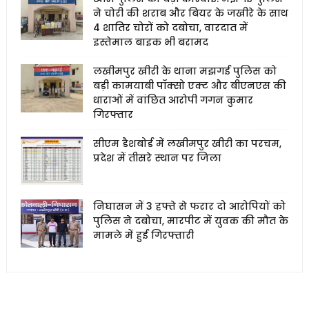
ने चोरी की शराब और बियर के जखीरे के साथ
4 शातिर चोरों को दबोचा, वारदात में
इस्तेमाल बाइक भी बरामद
लखीमपुर खीरी के थाना मझगई पुलिस को
बड़ी कामयाबी पॉक्सो एक्ट और बीएनएस की
धाराओं में वांछित आरोपी गगन कुमार
गिरफ्तार
सीएम डैशबोर्ड में लखीमपुर खीरी का परचम,
प्रदेश में तीसरे स्थान पर जिला
निघासन में 3 हफ्ते से फरार दो आरोपियों को
पुलिस ने दबोचा, मारपीट में युवक की मौत के
मामले में हुई गिरफ्तारी