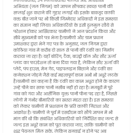
जिलाधिकारी, उप जिलाधिकारी पलिया और अधिशासी
अभियंता (जल निगम) को ज्ञापन सौंपकर स्वच्छ पानी की
सप्लाई शुरू कराने की गुहार लगाई थी। इसके बावजूद काफी
वक्त बीत जाने पर भी किसी जिम्मेदार अधिकारी ने इस समस्या
का संज्ञान नहीं लिया। अधिकारियों के इसी ढुलमुल रवैये से
परेशान होकर आखिरकार ग्रामीणों ने आज प्रदर्शन किया और
सीधे मुख्यमंत्री को पत्र भेजा है।ग्रामीणों और ग्राम प्रधान
उमाशंकर द्वारा भेजे गए पत्र के अनुसार, जल निगम द्वारा
कोठिया गांव में करीब दो साल से पानी की टंकी का निर्माण
कराया जा रहा है। यहाँ बोरिंग, टैंक, बाउंड्री वॉल और सौर ऊर्जा
प्लांट का फाउंडेशन तो बना दिया गया है, लेकिन सौर ऊर्जा की
प्लेटें, पंप हाउस, मेन गेट, पाइपलाइन बिछाने और टंकी का
कनेक्शन जोड़ने जैसे कई महत्वपूर्ण काम अभी भी अधूरे लटके
हैं।ग्रामीणों का कहना है कि टंकी का काम अधूरा होने के कारण
उन्हें पीने का साफ पानी नसीब नहीं हो रहा है। मजबूरी में पूरे
गांव को गंदा और आर्सेनिक युक्त पानी पीना पड़ रहा है, जिससे
लोगों में गंभीर बीमारियों का खतरा मंडरा रहा है। इस समस्या
को लेकर ग्रामीणों में प्रशासन के प्रति काफी निराशा और
आक्रोश है। ग्रामीणों ने पूर्व में एसडीएम को सौंपे ज्ञापन में भी
मांग की थी कि संबंधित अधिकारियों को निर्देशित कर जल्द से
जल्द इस अधूरे काम को पूरा कराया जाए, ताकि ग्रामीणों को
शुद्ध पेयजल मिल सके, लेकिन सुनवाई न होने पर अब