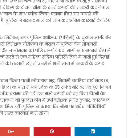
ं के खिलाफ चलाए जा रहे विशेष अभियान के तहत गौरीफंटा
चेकिंग के दौरान सीमा के रास्ते कपड़ों की तस्करी कर नेपाल
 अवैध माल के साथ दबोच लिया। बरामद किए गए कपड़ों की
ै। पुलिस ने बरामद माल को सीज कर अग्रिम कार्रवाई के लिए
 निर्देशन, अपर पुलिस अधीक्षक (पश्चिमी) के कुशल मार्गदर्शन
ारी निरीक्षक गौरीफंटा के नेतृत्व में पुलिस टीम सीमावर्ती
 दौरान सोमवार को पलिया-गौरीफंटा मार्ग पर एसएसबी कैंप से
रास्ते से एक महिला संदिग्ध परिस्थितियों में जाती हुई दिखाई
ं की तलाशी ली, तो उसमें से भारी मात्रा में तस्करी के कपड़े
न बिश्ना पत्नी लोकराज भट्ट, निवासी अतरिया वार्ड नंबर 01,
 महिला के पास से प्लास्टिक के 05 सफेद बोरे बरामद हुए, जिनमें
स फ्रॉक बरामद की गई। इन सभी कपड़ों को वह बिना किसी वैध
ाक में थी। पुलिस टीम में उपनिरीक्षक प्रमीत कुमार, कांस्टेबल
शामिल रहीं। पुलिस ने बताया कि सीमा पर अवैध गतिविधियों
सख्त कार्रवाई जारी रहेगी।