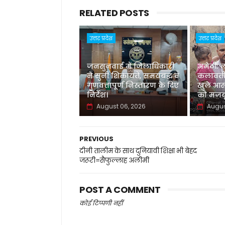
RELATED POSTS
उत्तर प्रदेश
उत्तर प्रदेश
जनसुनवाई में जिलाधिकारी
अमेठी: 
ने सुनीं शिकायतें, समयबद्ध व
कलावती
गुणवत्तापूर्ण निस्तारण के दिए
खुले आस
निर्देश।
को मजबू
August 06, 2026
Augus
PREVIOUS
दीनी तालीम के साथ दुनियावी शिक्षा भी बेहद
जरूरी=सैफुल्लाह अलीमी
POST A COMMENT
कोई टिप्पणी नहीं