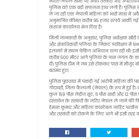
भारत-नेपाल सीमा पर अवैध तस्करी और अपराधियो
पुलिस को एक बड़ी सफलता हाथ लगी है। पुलिस ने 
ले जा रही एक नेपाली महिला को भारी मात्रा में
अनुमानित कीमत करीब 95 हजार रुपये आंकी गई ह
कस्टम कार्यालय भेज दिया है।
मिली जानकारी के अनुसार, पुलिस अधीक्षक खीरी के
और क्षेत्राधिकारी पलिया के निकट पर्यवेक्षण में प्रभ
इलाकों में सघन चेकिंग अभियान चला रही थी। इसी
करीब 500 मीटर आगे पुलिया के पास जंगल के कच्चे 
दी। पुलिस टीम ने जब उसे रोककर पास में मौजूद बोरो
बरामद हुए।
पुलिस पूछताछ में पकड़ी गई आरोपी महिला की पहचा
गोदावरी, जिला कैलाली (नेपाल) के रूप में हुई है।
कुल 159 पीस लेडीज सूट, 11 पीस साड़ी और 12 पी
दस्तावेज के तस्करी के जरिए नेपाल ले जाने की फिर
हेमन्त कुमार और महिला कांस्टेबल नाहिद परवीन 
और तस्करी को रोकने के लिए आगे भी इसी तरह की 