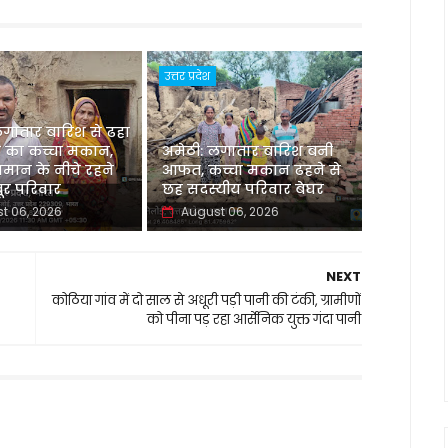
उत्तर प्रदेश
लगातार बारिश से ढहा
 का कच्चा मकान,
अमेठी: लगातार बारिश बनी
मान के नीचे रहने
आफत, कच्चा मकान ढहने से
र परिवार
छह सदस्यीय परिवार बेघर
t 06, 2026
August 06, 2026
NEXT
कोठिया गांव में दो साल से अधूरी पड़ी पानी की टंकी, ग्रामीणों
को पीना पड़ रहा आर्सेनिक युक्त गंदा पानी